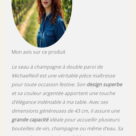
argentée. La couleur argentée est très
intemporelle dans le domaine des
accessoires de maison et des meubles et
s'intègre bien dans tous les styles d'intérieur.
En outre, la couleur argentée dégage
toujours une touche de luxe et d'élégance.
L'argent se combine également bien avec l'or.
Dimensions : hauteur 24 cm, diamètre du
Mon avis sur ce produit
refroidisseur : 43 cm
Le seau à champagne à double paroi de
MichaelNoll est une véritable pièce maîtresse
pour toute occasion festive. Son
design superbe
et sa couleur argentée apportent une touche
d’élégance indéniable à ma table. Avec ses
dimensions généreuses de 43 cm, il assure une
grande capacité
idéale pour accueillir plusieurs
bouteilles de vin, champagne ou même d’eau. Sa