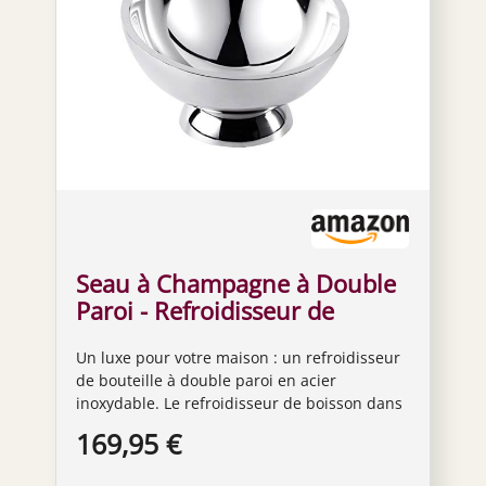
Seau à Champagne à Double
Paroi - Refroidisseur de
Bouteille En Acier Inoxydable
Un luxe pour votre maison : un refroidisseur
Argenté - Pour Eau, Vin et
de bouteille à double paroi en acier
Champagne - 43 cm
inoxydable. Le refroidisseur de boisson dans
son design élégant est non seulement
169,95 €
pratique, mais aussi un accroche-regard. Ce
refroidisseur de bouteille permet de refroidir