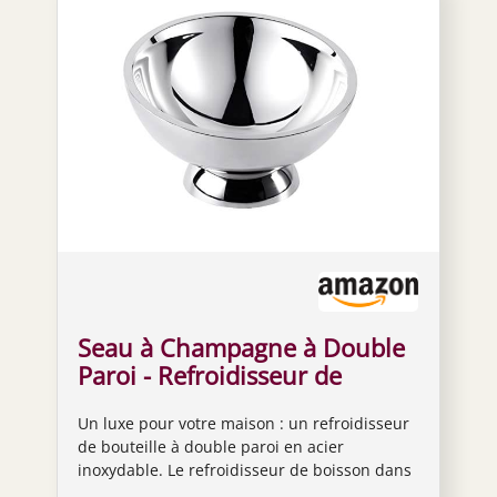
Seau à Champagne à Double
Paroi - Refroidisseur de
Bouteille En Acier Inoxydable
Un luxe pour votre maison : un refroidisseur
Argenté - Pour Eau, Vin et
de bouteille à double paroi en acier
Champagne - 43 cm
inoxydable. Le refroidisseur de boisson dans
son design élégant est non seulement