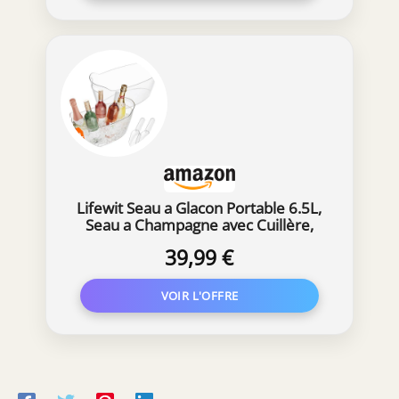
Lifewit Seau a Glacon Portable 6.5L,
Seau a Champagne avec Cuillère,
Plastique Rafraichisseur de
39,99 €
Bouteille de Vin pour Cocktail,
Boissons, Vin, Bière, 38
×18×20 cm/15x7x8, Lot de 2