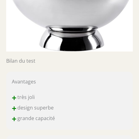
Bilan du test
Avantages
+
très joli
+
design superbe
+
grande capacité