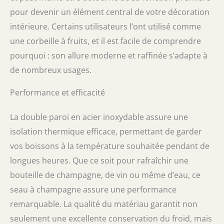
En outre, la couleur argentée dégage
pour devenir un élément central de votre décoration
toujours une touche de luxe et d'élégance.
intérieure. Certains utilisateurs l’ont utilisé comme
L'argent se combine également bien avec l'or.
Dimensions : hauteur 24 cm, diamètre du
une corbeille à fruits, et il est facile de comprendre
refroidisseur : 43 cm
pourquoi : son allure moderne et raffinée s’adapte à
de nombreux usages.
Performance et efficacité
La double paroi en acier inoxydable assure une
isolation thermique efficace, permettant de garder
vos boissons à la température souhaitée pendant de
longues heures. Que ce soit pour rafraîchir une
bouteille de champagne, de vin ou même d’eau, ce
seau à champagne assure une performance
remarquable. La qualité du matériau garantit non
seulement une excellente conservation du froid, mais