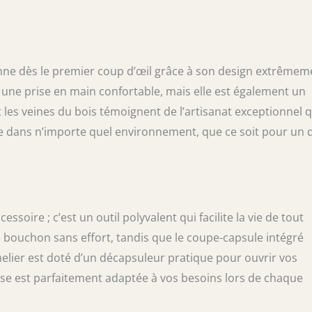
isanale. Fabriquée par des maîtres artisans
aux authentiques, chaque pièce est réalisée
même artisan, du début à la fin.
l. Tire bouchon professionnel avec niveau de
cé, décapsuleur et coupe capsule à lame
ne dès le premier coup d’œil grâce à son design extrêmem
fique emballage. Chaque unité est livrée dans
 une prise en main confortable, mais elle est également un
chêne pour un rangement pratique.
t les veines du bois témoignent de l’artisanat exceptionnel q
lle dans n’importe quel environnement, que ce soit pour un 
soire ; c’est un outil polyvalent qui facilite la vie de tout
le bouchon sans effort, tandis que le coupe-capsule intégré
lier est doté d’un décapsuleur pratique pour ouvrir vos
use est parfaitement adaptée à vos besoins lors de chaque