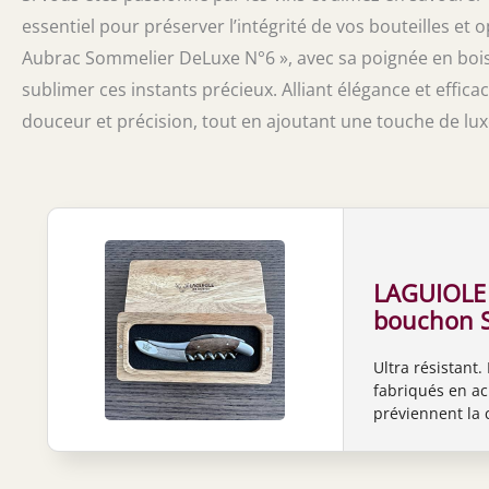
essentiel pour préserver l’intégrité de vos bouteilles et
Aubrac Sommelier DeLuxe N°6 », avec sa poignée en bois de
sublimer ces instants précieux. Alliant élégance et effica
douceur et précision, tout en ajoutant une touche de luxe
LAGUIOLE 
bouchon S
manche en 
Ultra résistant.
bouchon a
fabriqués en aci
décapsuleu
préviennent la 
pour le ti
LAGUIOLE EN AU
manche en bois 
décapsuleur Fab