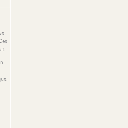
 se
 Ces
it.
on
que.