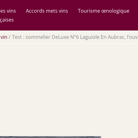
es vins
Accords mets vins
Tourisme œnologique
çaises
 vin
Test : sommelier DeLuxe N°6 Laguiole En Aubrac, l’ouv