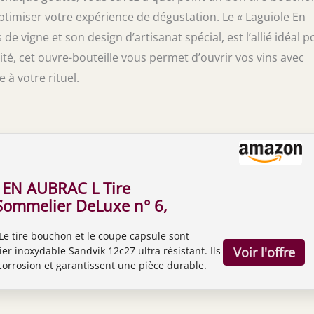
 optimiser votre expérience de dégustation. Le « Laguiole En
 vigne et son design d’artisanat spécial, est l’allié idéal p
cité, cet ouvre-bouteille vous permet d’ouvrir vos vins avec
 à votre rituel.
EN AUBRAC L Tire
ommelier DeLuxe n° 6,
bois de vigne, tire
 Le tire bouchon et le coupe capsule sont
vec coupe capsule et
er inoxydable Sandvik 12c27 ultra résistant. Ils
r Fabrication spéciale
corrosion et garantissent une pièce durable.
re bouchon de luxe
BRAC L Tire bouchon Sommelier DeLuxe n° 6,
de vigne, tire bouchon avec coupe capsule et
rication spéciale pour le tire bouchon de luxe