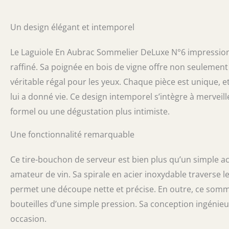
Fabrication art
avec des matéri
Un design élégant et intemporel
par un seul et 
Multifonctionne
fixation renfor
Le Laguiole En Aubrac Sommelier DeLuxe N°6 impression
dentelée. Magni
raffiné. Sa poignée en bois de vigne offre non seulement
un coffret en 
véritable régal pour les yeux. Chaque pièce est unique, e
lui a donné vie. Ce design intemporel s’intègre à mervei
formel ou une dégustation plus intimiste.
Une fonctionnalité remarquable
Ce tire-bouchon de serveur est bien plus qu’un simple acces
amateur de vin. Sa spirale en acier inoxydable traverse 
permet une découpe nette et précise. En outre, ce somme
bouteilles d’une simple pression. Sa conception ingénie
occasion.