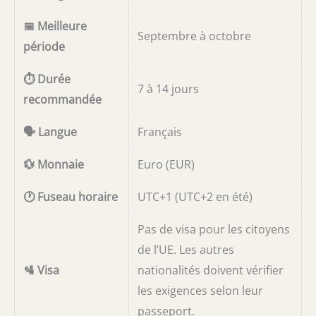
📅 Meilleure
Septembre à octobre
période
⏱️ Durée
7 à 14 jours
recommandée
🗣️ Langue
Français
💱 Monnaie
Euro (EUR)
🕐 Fuseau horaire
UTC+1 (UTC+2 en été)
Pas de visa pour les citoyens
de l’UE. Les autres
🛂 Visa
nationalités doivent vérifier
les exigences selon leur
passeport.