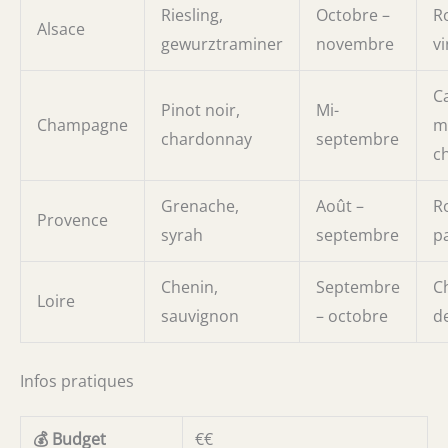
Riesling,
Octobre –
R
Alsace
gewurztraminer
novembre
vi
C
Pinot noir,
Mi-
Champagne
m
chardonnay
septembre
c
Grenache,
Août –
R
Provence
syrah
septembre
p
Chenin,
Septembre
C
Loire
sauvignon
– octobre
de
Infos pratiques
💰 Budget
€€