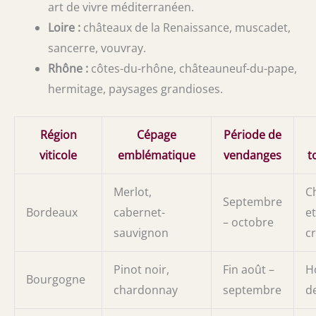
art de vivre méditerranéen.
Loire :
châteaux de la Renaissance, muscadet,
sancerre, vouvray.
Rhône :
côtes-du-rhône, châteauneuf-du-pape,
hermitage, paysages grandioses.
Région
Cépage
Période de
viticole
emblématique
vendanges
t
Merlot,
C
Septembre
Bordeaux
cabernet-
e
– octobre
sauvignon
c
Pinot noir,
Fin août –
H
Bourgogne
chardonnay
septembre
d