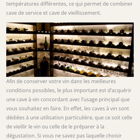
températures différentes, ce qui permet de combiner
cave de service et cave de vieillissement.
Afin de conserver votre vin dans les meilleures
conditions possibles, le plus important est d’acquérir
une cave à vin concordant avec l’usage principal que
vous souhaitez en faire. En effet, les caves à vin sont
dédiées à une utilisation particulière, que ce soit celle
de vieillir le vin ou celle de le préparer à la
dégustation. Si vous ne savez pas laquelle choisir