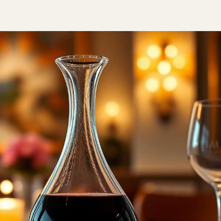
 du Vin |
Verseur Vin
cantation
avec Filtre
in Rouge
Anti-
anc Rosé,
Gouttes,
sembles
Coffret
 Bar Fête
Cadeau
Cadeau
Homme
Femme
Parfait pour
Homme
Amateur