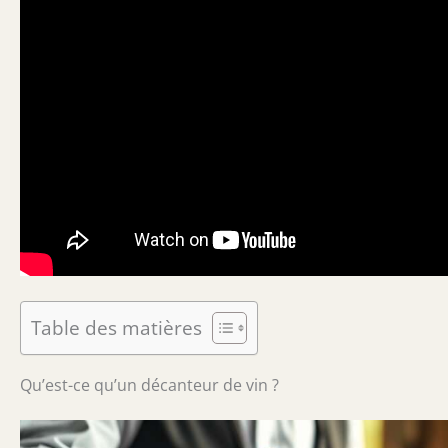
Table des matières
Qu’est-ce qu’un décanteur de vin ?