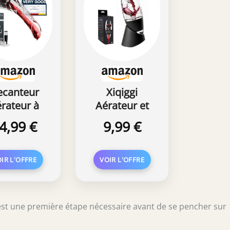
ecanteur
Xiqiggi
rateur à
Aérateur et
Vin Bec
Décanteur à
4,99 €
9,99 €
Verseur
Vin, Carafe
ti-Goutte
Decanter
 Pompe à
Vin, Carafe
Vin -
Décanter,
ration du
Decanteur
outeille
Aérateur Vin
st une première étape nécessaire avant de se pencher sur
Lors de
avec
écoulemen
Support, Bec