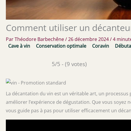
Comment utiliser un décanteu
Par
Théodore Barbechêne
/
26 décembre 2024
/
4 minute
Cave à vin
Conservation optimale
Coravin
Débuta
5/5 - (9 votes)
La décantation du vin est un véritable art, un processus
améliorer l’expérience de dégustation. Que vous soyez n
vous guide pas à pas pour utiliser efficacement un déca