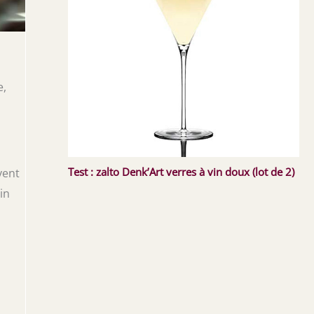
e,
Test : zalto Denk’Art verres à vin doux (lot de 2)
vent
in