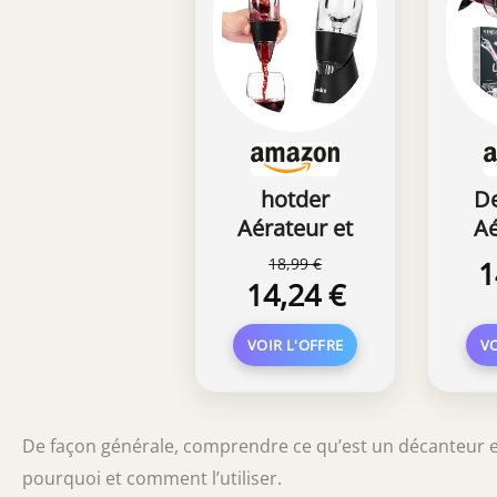
hotder
D
Aérateur et
Aé
décanteur à
18,99 €
1
vin, Noir,
14,24 €
avec
An
Support,
+
pour vin
Rouge
Aé
B
De façon générale, comprendre ce qu’est un décanteur e
pourquoi et comment l’utiliser.
l'