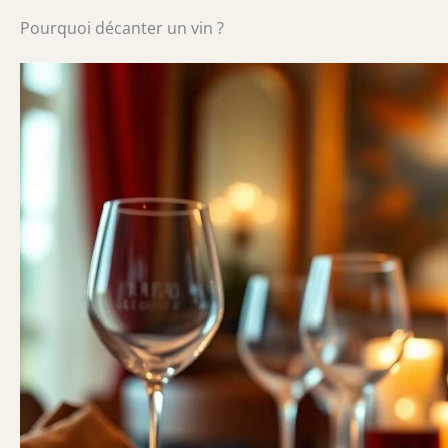
t
Pourquoi décanter un vin ?
Dé
V
Bl
En
de