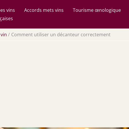
es vins
Accords mets vins
Tourisme œnologique
çaises
 vin
Comment utiliser un décanteur correctement