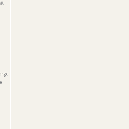
it
arge
e