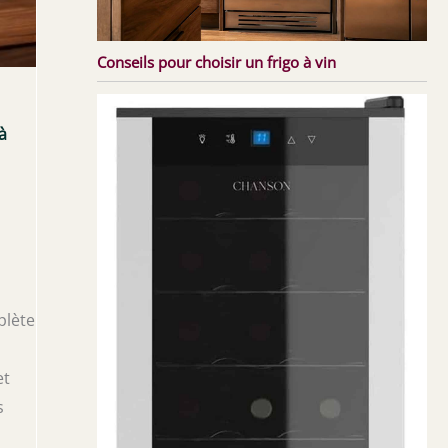
Conseils pour choisir un frigo à vin
à
plète
et
s