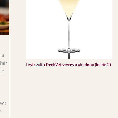
ent
’air
Test : zalto Denk’Art verres à vin doux (lot de 2)
le
avec
e