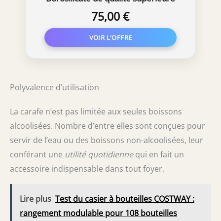
soufflés artisanalement avec les
75,00 €
montagnes en relief | Bouchon 3 en
1 (filtre, aérateur et bec verseur)
(Mont Blanc)
Polyvalence d’utilisation
La carafe n’est pas limitée aux seules boissons
alcoolisées. Nombre d’entre elles sont conçues pour
servir de l’eau ou des boissons non-alcoolisées, leur
conférant une
utilité quotidienne
qui en fait un
accessoire indispensable dans tout foyer.
Lire plus
Test du casier à bouteilles COSTWAY :
rangement modulable pour 108 bouteilles