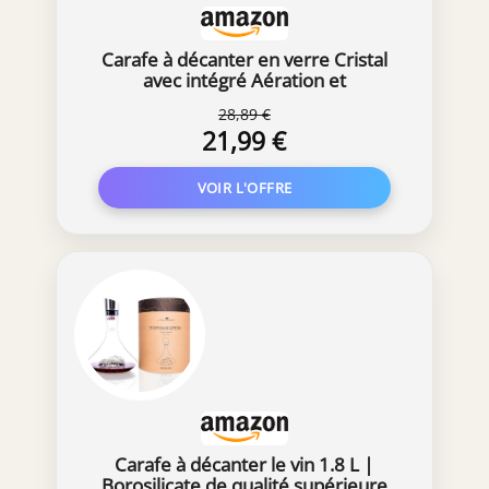
Carafe à décanter en verre Cristal
avec intégré Aération et
filtrage,Carafe à Vin Rouge,avec
28,89 €
billes de nettoyage en acier et carte
21,99 €
de vœux,accessoire pour le vin,pour
les amateurs de vin 1500 ml
Carafe à décanter le vin 1.8 L |
Borosilicate de qualité supérieure