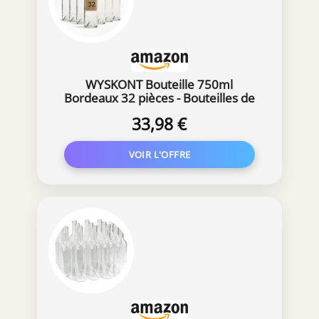
WYSKONT Bouteille 750ml
Bordeaux 32 pièces - Bouteilles de
vin vide pour brasserie à la maison -
33,98 €
Boîte de rangement pour boissons -
Décoration de service - En verre
transparent