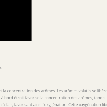
s
et la concentration des arômes. Les arômes volatils se libèr
e à bord étroit favorise la concentration des arômes, tandis
 l’air, favorisant ainsi l’oxygénation. Cette oxygénation lib