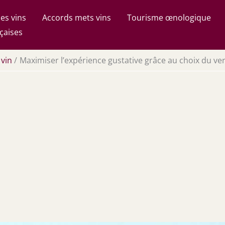
es vins
Accords mets vins
Tourisme œnologique
çaises
 vin
Maximiser l’expérience gustative grâce au choix du ve