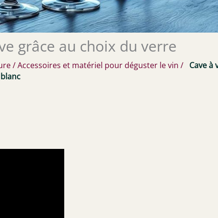
ve grâce au choix du verre
ure
/
Accessoires et matériel pour déguster le vin
/
Cave à 
 blanc