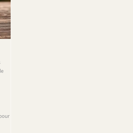
s
le
 pour