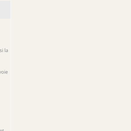
i la
voie
et