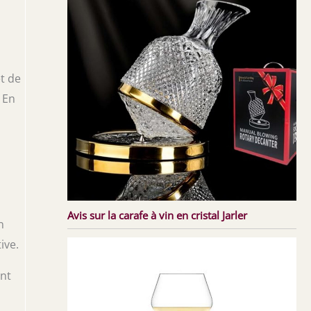
t de
 En
Avis sur la carafe à vin en cristal Jarler
n
ive.
ant