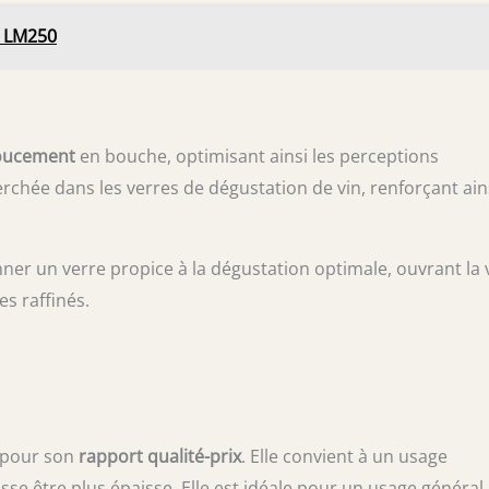
t LM250
oucement
en bouche, optimisant ainsi les perceptions
rchée dans les verres de dégustation de vin, renforçant ains
nner un verre propice à la dégustation optimale, ouvrant la 
s raffinés.
e pour son
rapport qualité-prix
. Elle convient à un usage
isse être plus épaisse. Elle est idéale pour un usage général 