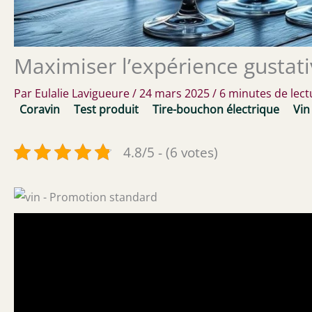
Maximiser l’expérience gustati
Par
Eulalie Lavigueure
/
24 mars 2025
/
6 minutes de lect
Coravin
Test produit
Tire-bouchon électrique
Vin
4.8/5 - (6 votes)