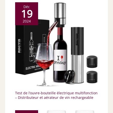
Déc
19
2024
Test de l’ouvre-bouteille électrique multifonction
– Distributeur et aérateur de vin rechargeable