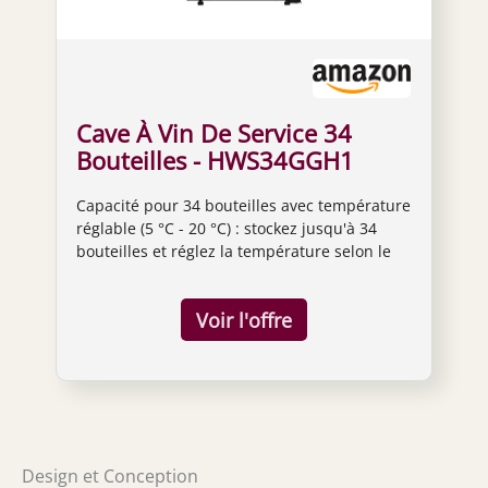
Cave À Vin De Service 34
Bouteilles - HWS34GGH1
Capacité pour 34 bouteilles avec température
réglable (5 °C - 20 °C) : stockez jusqu'à 34
bouteilles et réglez la température selon le
type de vin, en veillant à ce que vos
bouteilles restent dans des conditions
optimales. Système anti-vibrations et verre
anti-UV : le système anti-vibration minimise
le mouvement qui peut altérer le vin, tandis
que le filtre anti-UV sur la porte protège les
bouteilles des rayons du soleil qui
détériorent leur qualité. Contrôle tactile avec
connectivité WiFi pour réglage à distance :
Design et Conception
contrôlez la cave à vin facilement avec son