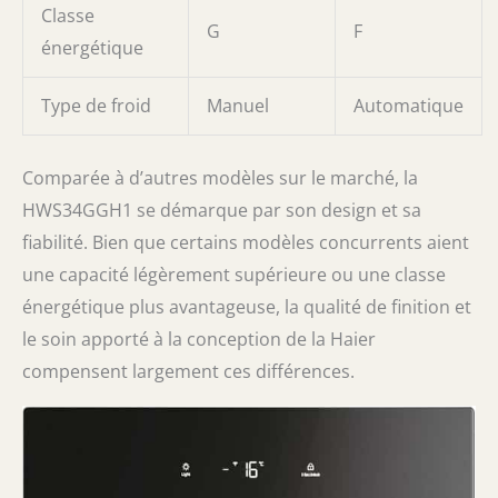
Classe
G
F
énergétique
Type de froid
Manuel
Automatique
Comparée à d’autres modèles sur le marché, la
HWS34GGH1 se démarque par son design et sa
fiabilité. Bien que certains modèles concurrents aient
une capacité légèrement supérieure ou une classe
énergétique plus avantageuse, la qualité de finition et
le soin apporté à la conception de la Haier
compensent largement ces différences.