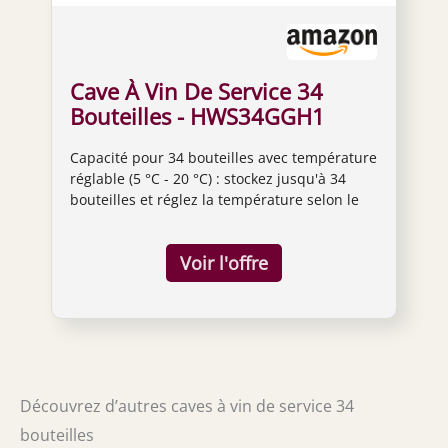
Cave À Vin De Service 34
Bouteilles - HWS34GGH1
Capacité pour 34 bouteilles avec température
réglable (5 °C - 20 °C) : stockez jusqu'à 34
bouteilles et réglez la température selon le
type de vin, en veillant à ce que vos
bouteilles restent dans des conditions
optimales. Système anti-vibrations et verre
anti-UV : le système anti-vibration minimise
le mouvement qui peut altérer le vin, tandis
que le filtre anti-UV sur la porte protège les
bouteilles des rayons du soleil qui
détériorent leur qualité. Contrôle tactile avec
connectivité WiFi pour réglage à distance :
Découvrez d’autres caves à vin de service 34
contrôlez la cave à vin facilement avec son
pavé tactile intégré ou via la connectivité
bouteilles