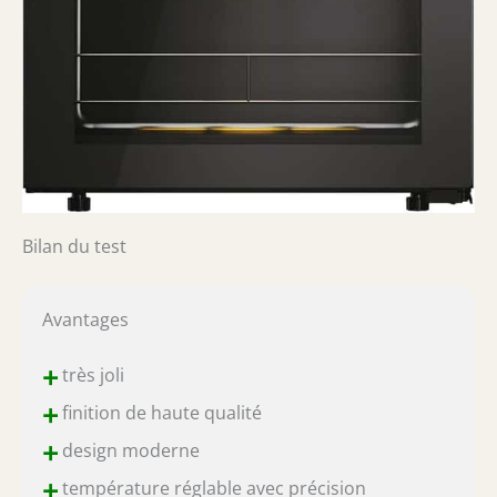
Bilan du test
Avantages
+
très joli
+
finition de haute qualité
+
design moderne
+
température réglable avec précision