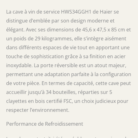
pavé tactile intégré ou via la connectivité
WiFi, qui vous permet de régler la
La cave à vin de service HWS34GGH1 de Haier se
température depuis votre téléphone.
distingue d’emblée par son design moderne et
Étagères en bois FSC pour un rangement
élégant. Avec ses dimensions de 45,6 x 47,5 x 85 cm et
élégant et sûr : elles apportent non
seulement une touche d'élégance, mais
un poids de 29 kilogrammes, elle s’intègre aisément
offrent également de la stabilité pour que les
dans différents espaces de vie tout en apportant une
bouteilles restent en position sans risque de
touche de sophistication grâce à sa finition en acier
chute. Dimensions du produit (H x l x P) : 85 x
47,5 x 45,6 cm, parfait pour s'intégrer dans
inoxydable. La porte réversible est un atout majeur,
n'importe quel espace de votre maison ou
permettant une adaptation parfaite à la configuration
cave.
de votre pièce. En termes de capacité, cette cave peut
accueillir jusqu’à 34 bouteilles, réparties sur 5
clayettes en bois certifié FSC, un choix judicieux pour
respecter l’environnement.
Performance de Refroidissement