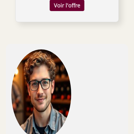
optimales. Système anti-vibrations et verre
anti-UV : le système anti-vibration minimise
le mouvement qui peut altérer le vin, tandis
que le filtre anti-UV sur la porte protège les
bouteilles des rayons du soleil qui
détériorent leur qualité. Contrôle tactile avec
connectivité WiFi pour réglage à distance :
contrôlez la cave à vin facilement avec son
pavé tactile intégré ou via la connectivité
WiFi, qui vous permet de régler la
température depuis votre téléphone.
Étagères en bois FSC pour un rangement
élégant et sûr : elles apportent non
seulement une touche d'élégance, mais
offrent également de la stabilité pour que les
bouteilles restent en position sans risque de
chute. Dimensions du produit (H x l x P) : 85 x
47,5 x 45,6 cm, parfait pour s'intégrer dans
n'importe quel espace de votre maison ou
cave.