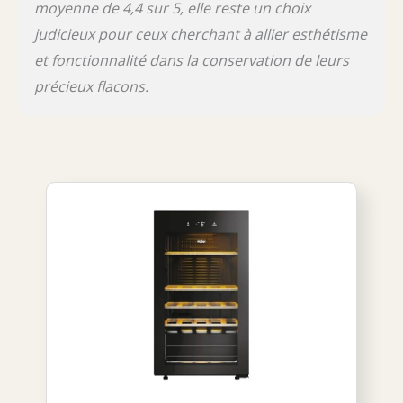
moyenne de 4,4 sur 5, elle reste un choix
judicieux pour ceux cherchant à allier esthétisme
et fonctionnalité dans la conservation de leurs
précieux flacons.