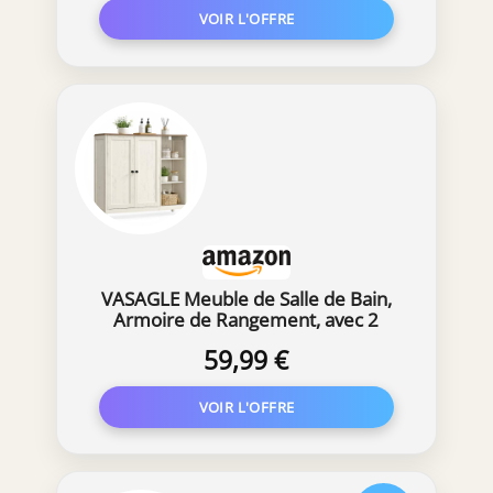
Rustique LSC541WJ01
VASAGLE Meuble de Salle de Bain,
Armoire de Rangement, avec 2
Portes, Compartiments Ouverts, 90
59,99 €
x 30 x 80 cm, pour Salon, Entrée,
Blanc Rustique et Marron Miel,
Collection Siren BBK070WJ01