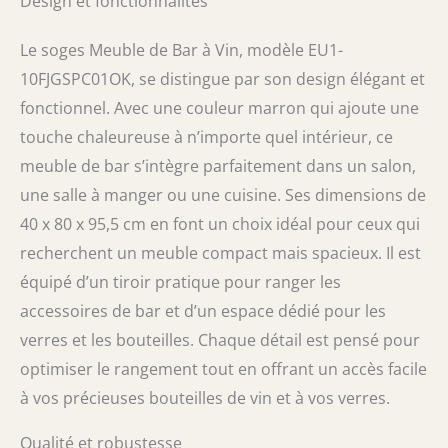
Design et fonctionnalités
essentiels de cuisine. Il suffit d'ouvrir la porte
de l'armoire, les verres à vin et les bouteilles
Le soges Meuble de Bar à Vin, modèle EU1-
de vin sont accessibles cet armoire à vin
polyvalent pour salle à manger peut être
10FJGSPC01OK, se distingue par son design élégant et
utilisé comme meuble de bar à vin ou buffet
fonctionnel. Avec une couleur marron qui ajoute une
dans le salon, la salle à manger et la cuisine.
Avec un design moderne, l'armoire offre une
touche chaleureuse à n’importe quel intérieur, ce
utilisation multi-occasions et multi-scènes. Ce
meuble de bar s’intègre parfaitement dans un salon,
buffet / meuble de bar à vin est facile à
une salle à manger ou une cuisine. Ses dimensions de
assembler, facile à utiliser avec des outils
selon les instructions fournies dans le colis.
40 x 80 x 95,5 cm en font un choix idéal pour ceux qui
Pour toute question sur les buffets, n'hésitez
recherchent un meuble compact mais spacieux. Il est
pas à nous le faire savoir et nous vous
équipé d’un tiroir pratique pour ranger les
répondrons sous 24 heures.
accessoires de bar et d’un espace dédié pour les
verres et les bouteilles. Chaque détail est pensé pour
optimiser le rangement tout en offrant un accès facile
à vos précieuses bouteilles de vin et à vos verres.
Qualité et robustesse