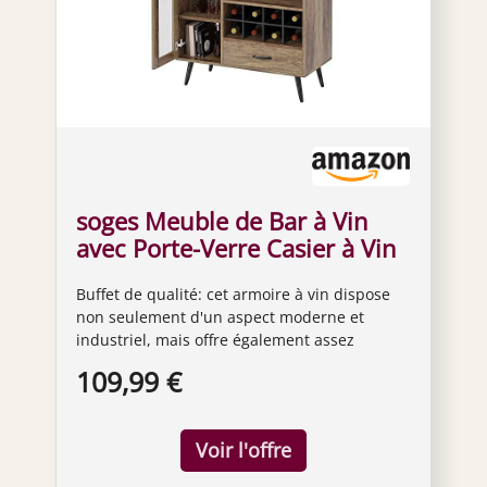
soges Meuble de Bar à Vin
avec Porte-Verre Casier à Vin
et Tiroir, Buffet Meuble de
Buffet de qualité: cet armoire à vin dispose
Rangement, Organisateur de
non seulement d'un aspect moderne et
Rangement pour Salon, Salle
industriel, mais offre également assez
à Manger, Cuisine
d'espace de rangement. Matérial de qualité:
109,99 €
Le Meuble de Bar à Vin est fabriqué en
panneau MDF et en tube d'acier noir. Le
dessus en bois de qualité est imperméable,
résistant aux rayures et facile à nettoyer. La
construction robuste garantit la stabilité et la