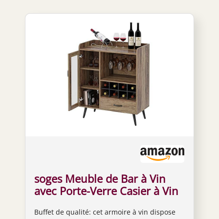
soges Meuble de Bar à Vin
avec Porte-Verre Casier à Vin
et Tiroir, Buffet Meuble de
Buffet de qualité: cet armoire à vin dispose
Rangement, Organisateur de