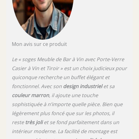
assembler, facile à utiliser avec des outils
selon les instructions fournies dans le colis.
Pour toute question sur les buffets, n'hésitez
pas à nous le faire savoir et nous vous
répondrons sous 24 heures.
Mon avis sur ce produit
Le « soges Meuble de Bar à Vin avec Porte-Verre
Casier à Vin et Tiroir » est un choix judicieux pour
quiconque recherche un buffet élégant et
fonctionnel. Avec son
design industriel
et sa
couleur marron
, il ajoute une touche
sophistiquée à n’importe quelle pièce. Bien que
légèrement plus foncé que sur les photos, il
reste
très joli
et se fond parfaitement dans un
intérieur moderne. La facilité de montage est