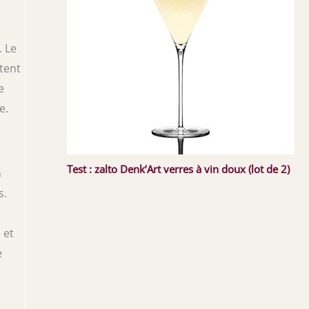
. Le
tent
e
e.
Test : zalto Denk’Art verres à vin doux (lot de 2)
n
s.
 et
e