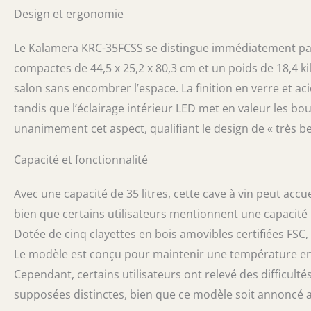
Design et ergonomie
la cave a vin d
pièce. Élégante
trempé inox bro
Le Kalamera KRC-35FCSS se distingue immédiatement par
blanc et pétill
compactes de 44,5 x 25,2 x 80,3 cm et un poids de 18,4 k
et présentés. P
salon sans encombrer l’espace. La finition en verre et ac
compresseur sy
vibrations, sile
tandis que l’éclairage intérieur LED met en valeur les bou
protéger la save
unanimement cet aspect, qualifiant le design de « très bea
Kalamera: Une r
à notre technol
Capacité et fonctionnalité
de 500,000 d'uti
préféré.
Avec une capacité de 35 litres, cette cave à vin peut accuei
bien que certains utilisateurs mentionnent une capacité l
Dotée de cinq clayettes en bois amovibles certifiées FSC, 
Le modèle est conçu pour maintenir une température entre
Cependant, certains utilisateurs ont relevé des difficult
supposées distinctes, bien que ce modèle soit annoncé 