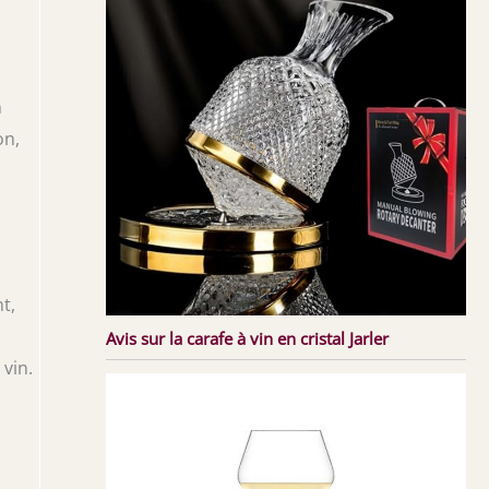
n
on,
t,
Avis sur la carafe à vin en cristal Jarler
 vin.