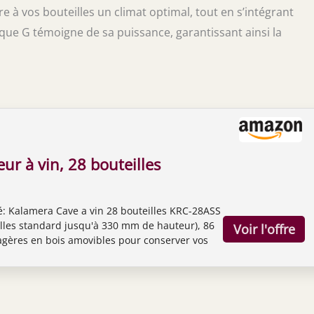
re à vos bouteilles un climat optimal, tout en s’intégrant
ue G témoigne de sa puissance, garantissant ainsi la
eur à vin, 28 bouteilles
: Kalamera Cave a vin 28 bouteilles KRC-28ASS
illes standard jusqu'à 330 mm de hauteur), 86
Etagères en bois amovibles pour conserver vos
rée vins plus longtemps. Utilisation simple: Un
vec affichage numérique et une lumière LED,
ision la température à l'intérieur de la cave a
nt, température réglabele de 5 à 18 °C. Porte
 et de la intérieur LED bleue lumineux fait de