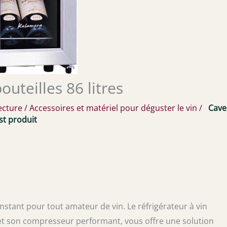
outeilles 86 litres
ecture
/
Accessoires et matériel pour déguster le vin
/
Cave
st produit
nstant pour tout amateur de vin. Le réfrigérateur à vin
 et son compresseur performant, vous offre une solution