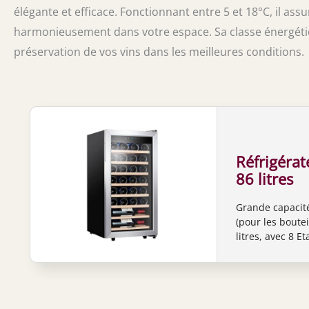
élégante et efficace. Fonctionnant entre 5 et 18°C, il assu
harmonieusement dans votre espace. Sa classe énergétiq
préservation de vos vins dans les meilleures conditions.
Réfrigérat
86 litres
Grande capacité
(pour les boute
litres, avec 8 
collection préfé
écran tactile a
réglez avec préc
vin vieillisseme
en verre trempé