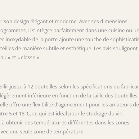
e service un meuble décoratif dans chaque
 design: Grâce au cave à vin avec porte en verre
ssé et poignée inox, vos précieux vin rosé,
 son design élégant et moderne. Avec ses dimensions
ant à bonne sont merveilleusement mis en scène
ilogrammes, il s’intègre parfaitement dans une cuisine ou u
uissant compresseur: Avec un puissant
ier inoxydable de la porte ajoute une touche de sophisticati
stème de refroidissement qui est sans
ncieux et pratique, donc ce caves à vin peut
teilles de manière subtile et esthétique. Les avis soulignent
ur et la qualité de vos vin précieux. L'avantage
u » et « classe ».
efroidissement plus sûre et plus rapide grâce
ogie de pointe. Rejoignez notre famille de plus
lisateurs satisfaits et dégustez votre vin
llir jusqu’à 12 bouteilles selon les spécifications du fabrican
égèrement inférieure en fonction de la taille des bouteilles.
elle offre une flexibilité d’agencement pour les amateurs de
 5 et 18°C, ce qui est idéal pour le stockage du vin.
és à obtenir des températures différentes dans les zones
avec une seule zone de température.