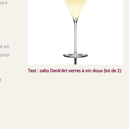
ture
nt en
 pour
Test : zalto Denk’Art verres à vin doux (lot de 2)
t