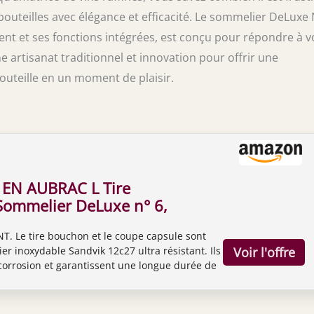
 bouteilles avec élégance et efficacité. Le sommelier DeLuxe 
nt et ses fonctions intégrées, est conçu pour répondre à v
 artisanat traditionnel et innovation pour offrir une
uteille en un moment de plaisir.
EN AUBRAC L Tire
ommelier DeLuxe n° 6,
 bois de serpent
. Le tire bouchon et le coupe capsule sont
, tire bouchon avec
er inoxydable Sandvik 12c27 ultra résistant. Ils
sule et décapsuleur
corrosion et garantissent une longue durée de
n spéciale pour le tire
EN AUBRAC L Tire bouchon Sommelier DeLuxe
e luxe
 bois de serpent Amourette, tire bouchon avec
t décapsuleur Fabrication spéciale pour le tire