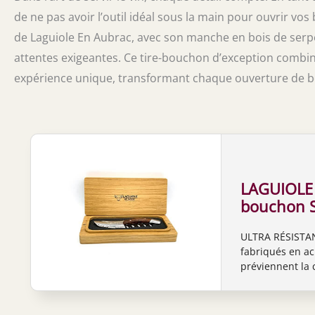
de ne pas avoir l’outil idéal sous la main pour ouvrir vos
de Laguiole En Aubrac, avec son manche en bois de serpe
attentes exigeantes. Ce tire-bouchon d’exception combine
expérience unique, transformant chaque ouverture de bo
LAGUIOLE 
bouchon S
manche en
ULTRA RÉSISTANT
Amourette
fabriqués en aci
coupe cap
préviennent la 
Fabricatio
vie. LAGUIOLE 
bouchon d
n° 6, manche en
coupe capsule e