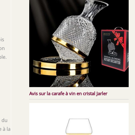
is
ron
le.
Avis sur la carafe à vin en cristal Jarler
e du
 à la