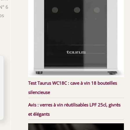
N° 6
os
Test Taurus WC18C : cave à vin 18 bouteilles
silencieuse
Avis : verres à vin réutilisables LPF 25cl, givrés
et élégants