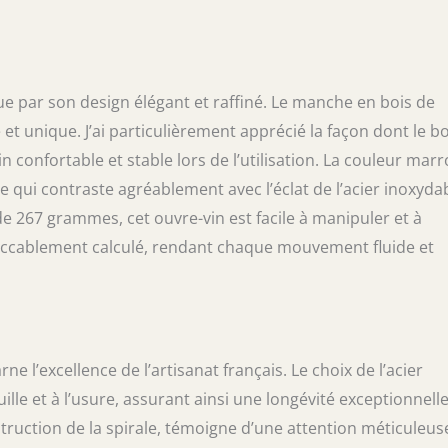
xe Brun MULTIFONCTIONNEL. Tire bouchon
vec fixation renforcée, décapsuleur et coupe
dentelée. Fabriqué près du village de Laguiole,
de l'Aubrac
e par son design élégant et raffiné. Le manche en bois de
t unique. J’ai particulièrement apprécié la façon dont le bo
 confortable et stable lors de l’utilisation. La couleur mar
 qui contraste agréablement avec l’éclat de l’acier inoxydab
de 267 grammes, cet ouvre-vin est facile à manipuler et à
impeccablement calculé, rendant chaque mouvement fluide et
l’excellence de l’artisanat français. Le choix de l’acier
uille et à l’usure, assurant ainsi une longévité exceptionnell
struction de la spirale, témoigne d’une attention méticuleuse