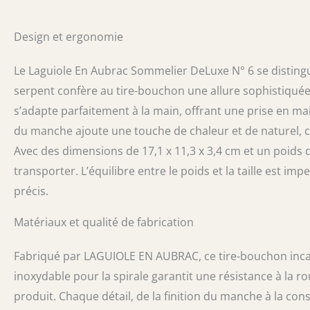
bouchon de lu
professionnel a
Design et ergonomie
capsule à lame 
dans la région 
Le Laguiole En Aubrac Sommelier DeLuxe N° 6 se distingu
serpent confère au tire-bouchon une allure sophistiquée e
s’adapte parfaitement à la main, offrant une prise en main
du manche ajoute une touche de chaleur et de naturel, ce
Avec des dimensions de 17,1 x 11,3 x 3,4 cm et un poids 
transporter. L’équilibre entre le poids et la taille est 
précis.
Matériaux et qualité de fabrication
Fabriqué par LAGUIOLE EN AUBRAC, ce tire-bouchon incarne 
inoxydable pour la spirale garantit une résistance à la ro
produit. Chaque détail, de la finition du manche à la con