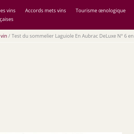
es vins
Accords mets vins
Tourisme œnologique
çaises
 vin
Test du sommelier Laguiole En Aubrac DeLuxe N° 6 en