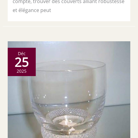
compte, trouver des couverts alliant robustesse
et élégance peut
Déc
25
2025