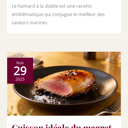
Le homard à la diable est une recette
emblématique qui conjugue le meilleur des
saveurs marines
Nov
29
2025
Cuisson idéale du magret