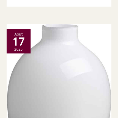
Août
17
2025