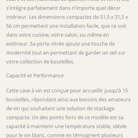
vin soit à la température parfaite. Notre cave
à vin avec porte vitrée est petite mais offre
s’intègre parfaitement dans n’importe quel décor
bien assez d'espace. SILENCIEUSE POUR PLUS
intérieur. Les dimensions compactes de 51,5 x 31,5 x
D'AMBIANCE : Grâce au moteur silencieux de
56 cm permettent une installation facile, que ce soit
45 dB et à son look élégant, notre petite cave
à vin est idéale pour conserver le vin chez
dans votre cuisine, votre salon, ou même en
vous, mais aussi dans les bars et restaurants
extérieur. Sa porte vitrée ajoute une touche de
et partout où les amateurs de vin se
rencontrent.
modernité tout en permettant de garder un œil sur
votre collection de bouteilles.
Capacité et Performance
Cette cave à vin est conçue pour accueillir jusqu’à 15
bouteilles, répondant ainsi aux besoins des amateurs
de vin qui souhaitent une solution de stockage
compacte. Un des points forts de ce modèle est sa
capacité à maintenir une température stable, idéale
pour le vin blanc, comme en témoignent plusieurs