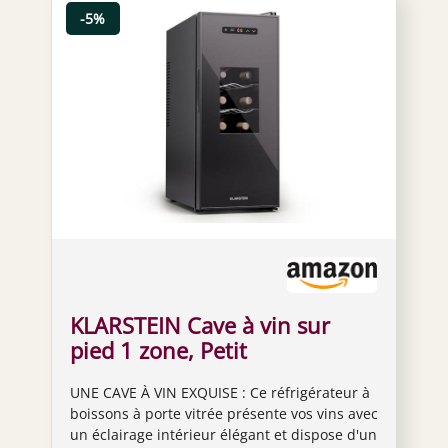
-5%
KLARSTEIN Cave à vin sur
pied 1 zone, Petit
réfrigérateur à boissons,
UNE CAVE À VIN EXQUISE : Ce réfrigérateur à
Petite cave à vin avec porte
boissons à porte vitrée présente vos vins avec
vitrée, Réfrigérateur à
un éclairage intérieur élégant et dispose d'un