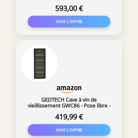
593,00 €
GEDTECH Cave à vin de
vieillissement GWC86 - Pose libre -
86 bouteilles - Double zone -
419,99 €
Etagères bois - No Frost - Noir