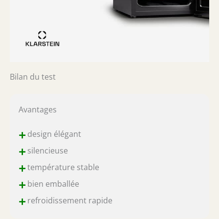
Bilan du test
Avantages
+
design élégant
+
silencieuse
+
température stable
+
bien emballée
+
refroidissement rapide