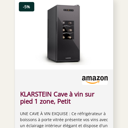
-5%
KLARSTEIN Cave à vin sur
pied 1 zone, Petit
réfrigérateur à boissons,
UNE CAVE À VIN EXQUISE : Ce réfrigérateur à
Petite cave à vin avec porte
boissons à porte vitrée présente vos vins avec
vitrée, Réfrigérateur à
un éclairage intérieur élégant et dispose d'un