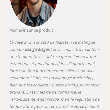
45 dB et à son look élégant, notre petite cave
à vin est idéale pour conserver le vin chez
vous, mais aussi dans les bars et restaurants
et partout où les amateurs de vin se
rencontrent.
Mon avis sur ce produit
La cave à vin sur pied de Klarstein se distingue
par son
design élégant
et sa capacité à maintenir
une température stable, ce qui en fait un atout
esthétique et fonctionnel dans n’importe quel
intérieur. Son fonctionnement silencieux, avec
seulement 35 dB, est un avantage indéniable,
bien que le ventilateur puisse parfois se montrer
bruyant. En termes de performance, le
refroidissement est rapide, mais la régulation de
température pourrait être améliorée. Le produit