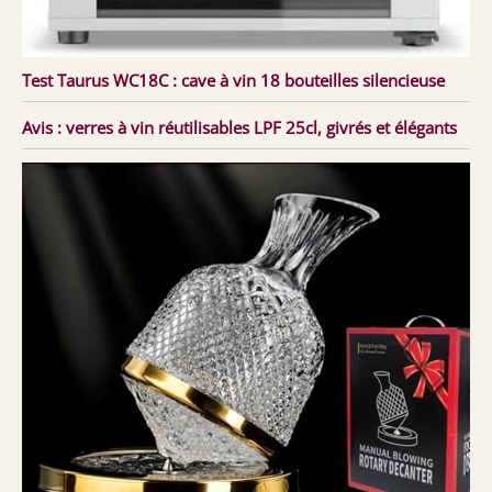
Test Taurus WC18C : cave à vin 18 bouteilles silencieuse
Avis : verres à vin réutilisables LPF 25cl, givrés et élégants