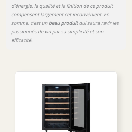
d’énergie, la qualité et la finition de ce produit
compensent largement cet inconvénient. En
somme, c’est un
beau produit
qui saura ravir les
passionnés de vin par sa simplicité et son
efficacité.