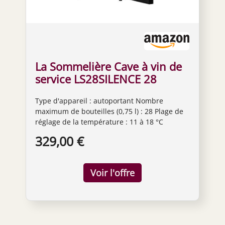
La Sommelière Cave à vin de
service LS28SILENCE 28
bouteilles
Type d'appareil : autoportant Nombre
maximum de bouteilles (0,75 l) : 28 Plage de
réglage de la température : 11 à 18 °C
Affichage numérique de la température : oui
329,00 €
Éclairage interne : LED