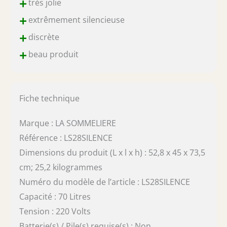
+
très jolie
+
extrêmement silencieuse
+
discrète
+
beau produit
Fiche technique
Marque : LA SOMMELIERE
Référence : LS28SILENCE
Dimensions du produit (L x l x h) : 52,8 x 45 x 73,5
cm; 25,2 kilogrammes
Numéro du modèle de l’article : LS28SILENCE
Capacité : 70 Litres
Tension : 220 Volts
Batterie(s) / Pile(s) requise(s) : Non