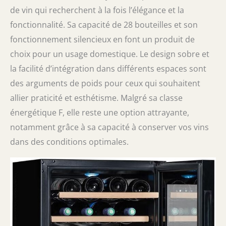
de vin qui recherchent à la fois l’élégance et la
fonctionnalité. Sa capacité de 28 bouteilles et son
fonctionnement silencieux en font un produit de
choix pour un usage domestique. Le design sobre et
la facilité d’intégration dans différents espaces sont
des arguments de poids pour ceux qui souhaitent
allier praticité et esthétisme. Malgré sa classe
énergétique F, elle reste une option attrayante,
notamment grâce à sa capacité à conserver vos vins
dans des conditions optimales.