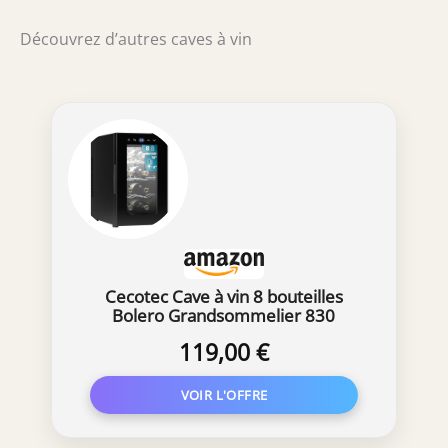
Découvrez d’autres caves à vin
Cecotec Cave à vin 8 bouteilles
Bolero Grandsommelier 830
coolcrystal, Refroidissement
119,00 €
thermoélectrique, Température
réglable entre 8 et 18°C,
Commande tactile et affichage, Gaz
non nocif.