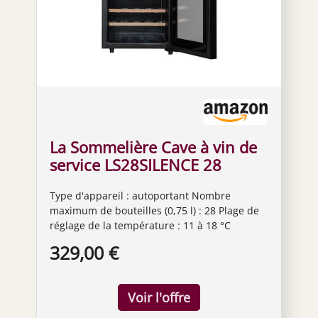
La Sommelière Cave à vin de
service LS28SILENCE 28
bouteilles
Type d'appareil : autoportant Nombre
maximum de bouteilles (0,75 l) : 28 Plage de
réglage de la température : 11 à 18 °C
Affichage numérique de la température : oui
329,00 €
Éclairage interne : LED