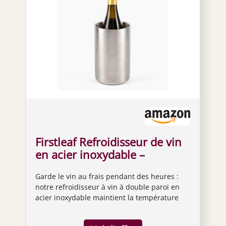
Firstleaf Refroidisseur de vin
en acier inoxydable –
Refroidisseur à double
Garde le vin au frais pendant des heures :
isolation pour bouteilles de
notre refroidisseur à vin à double paroi en
vin et de champagne/garde le
acier inoxydable maintient la température
vin froid jusqu'à 6
parfaite de votre vin jusqu'à 6 heures. Pas
heures/s'adapte à la plupart
besoin de glace, idéal pour les pique-niques,