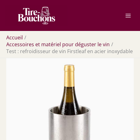
Aller
Rechercher
au
contenu
Accueil
Accessoires et matériel pour déguster le vin
Test : refroidisseur de vin Firstleaf en acier inoxydable