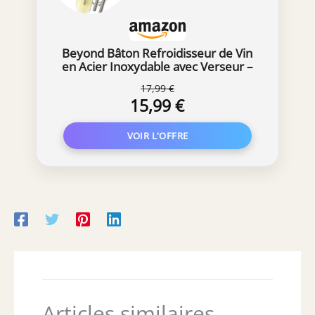
Beyond Bâton Refroidisseur de Vin
en Acier Inoxydable avec Verseur –
Accessoire idéal et Cadeau pour
17,99 €
Amateurs de Vin Homme Femme |
15,99 €
Set Rafraîchisseur pour Vin Blanc et
Rouge (Set avec 2 Bâton)
Articles similaires