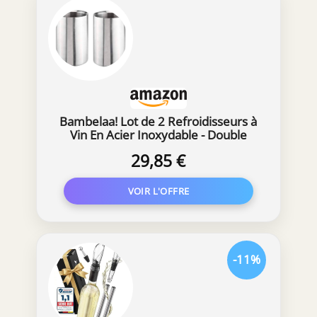
Bambelaa! Lot de 2 Refroidisseurs à
Vin En Acier Inoxydable - Double
Paroi Pour Vin et Champagne -
29,85 €
Brossé (12 x 19 cm)
-11%