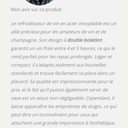
joliment emballé et prêt à impressionner,
Mon avis sur ce produit
notre refroidisseur de vin est un cadeau
exceptionnel pour les mariages, les
pendaisons de crémaillère ou les
Le refroidisseur de vin en acier inoxydable est un
anniversaires. Faites plaisir aux amateurs de
allié précieux pour les amateurs de vin et de
vin dans votre vie avec cet accessoire élégant
champagne. Son design à
double isolation
garantit un vin frais entre 4 et 5 heures, ce qui le
rend parfait pour les repas prolongés. Léger et
compact, il s’adapte aisément aux bouteilles
standards et trouve facilement sa place dans un
placard. Sa qualité est impressionnante pour le
prix, et le fait qu’il puisse également servir de
vase est un atout non négligeable. Cependant, il
laisse apparaître les empreintes de doigts, ce qui
peut être un inconvénient pour ceux qui
attachent une grande importance à l’esthétique.