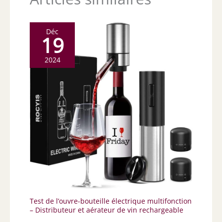
Déc
19
2024
Test de l’ouvre-bouteille électrique multifonction
– Distributeur et aérateur de vin rechargeable