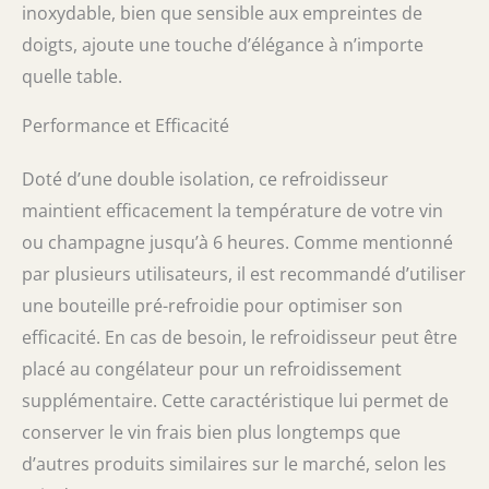
inoxydable, bien que sensible aux empreintes de
notre refroidisseur de vin est un cadeau
doigts, ajoute une touche d’élégance à n’importe
exceptionnel pour les mariages, les
pendaisons de crémaillère ou les
quelle table.
anniversaires. Faites plaisir aux amateurs de
vin dans votre vie avec cet accessoire élégant
Performance et Efficacité
Doté d’une double isolation, ce refroidisseur
maintient efficacement la température de votre vin
ou champagne jusqu’à 6 heures. Comme mentionné
par plusieurs utilisateurs, il est recommandé d’utiliser
une bouteille pré-refroidie pour optimiser son
efficacité. En cas de besoin, le refroidisseur peut être
placé au congélateur pour un refroidissement
supplémentaire. Cette caractéristique lui permet de
conserver le vin frais bien plus longtemps que
d’autres produits similaires sur le marché, selon les