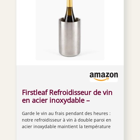
Firstleaf Refroidisseur de vin
en acier inoxydable –
Refroidisseur à double
Garde le vin au frais pendant des heures :
isolation pour bouteilles de
notre refroidisseur à vin à double paroi en
vin et de champagne/garde le
acier inoxydable maintient la température
vin froid jusqu'à 6
parfaite de votre vin jusqu'à 6 heures. Pas
heures/s'adapte à la plupart
besoin de glace, idéal pour les pique-niques,