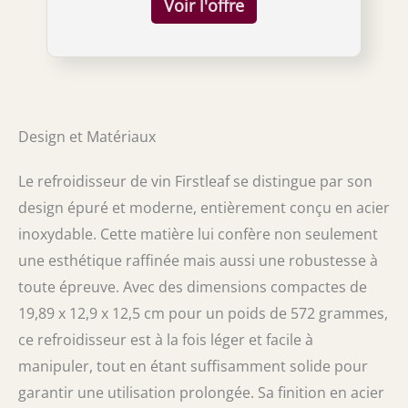
des bouteilles de
les fêtes ou tout simplement pour se
détendre à la maison. Matériaux durables et
de haute qualité : fabriqué en acier
inoxydable de qualité supérieure, ce
refroidisseur de vin est conçu pour durer.
Son design élégant est à la fois fonctionnel et
stylé, ce qui en fait un accessoire
Design et Matériaux
indispensable pour les amateurs de vin.
Taille polyvalente pour la plupart des
bouteilles : conçu pour s'adapter à presque
Le refroidisseur de vin Firstleaf se distingue par son
toutes les bouteilles de vin et de champagne
design épuré et moderne, entièrement conçu en acier
de 750 ml, y compris les marques populaires
inoxydable. Cette matière lui confère non seulement
comme Moët & Chandon et Veuve Clicquot,
assurant la polyvalence de tous vos favoris.
une esthétique raffinée mais aussi une robustesse à
Facile à utiliser et à nettoyer : insérez
toute épreuve. Avec des dimensions compactes de
simplement votre bouteille réfrigérée dans le
19,89 x 12,9 x 12,5 cm pour un poids de 572 grammes,
refroidisseur et profitez-en. Avec son design
élégant, il est facile à nettoyer : pas de glace
ce refroidisseur est à la fois léger et facile à
ou d'eau désordonnée à traiter, juste pour
manipuler, tout en étant suffisamment solide pour
profiter sans effort de vos vins préférés.
Cadeau parfait pour les amateurs de vin :
garantir une utilisation prolongée. Sa finition en acier
joliment emballé et prêt à impressionner,