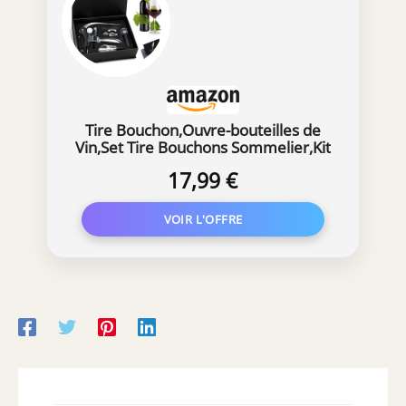
Tire Bouchon,Ouvre-bouteilles de
Vin,Set Tire Bouchons Sommelier,Kit
de Ouvre Bouteille,Sommelier
17,99 €
Kit,Ensemble Cadeau D'accessoires
pour Le Vin avec Coffret,Cadeaux et
Amateurs de Vins