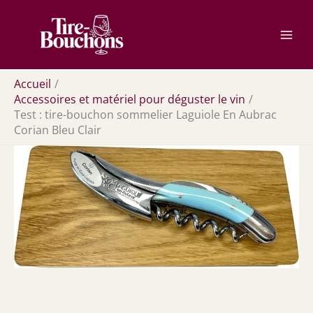
Aller
Rechercher
au
contenu
Accueil
Accessoires et matériel pour déguster le vin
Test : tire-bouchon sommelier Laguiole En Aubrac
Corian Bleu Clair