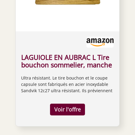
LAGUIOLE EN AUBRAC L Tire
bouchon sommelier, manche
en Corian, tire bouchon avec
Ultra résistant. Le tire bouchon et le coupe
coupe capsule et
capsule sont fabriqués en acier inoxydable
décapsuleur, mitres en acier
Sandvik 12c27 ultra résistant. Ils préviennent
inoxydable brillant (Corian
la corrosion et garantissent une longue durée
bleu clair)
de vie. LAGUIOLE EN AUBRAC L Tire bouchon
sommelier, manche en Corian, tire bouchon
avec coupe capsule et décapsuleur, mitres en
acier inoxydable brillant (Corian bleu clair)
Bleu clair Tire bouchon professionnel
multifonction avec niveau de fixation