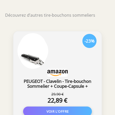
renforcé, décapsuleur et coupe capsule à
lame dentelée. Magnifique emballage.
Découvrez d’autres tire-bouchons sommeliers
Chaque unité est livrée dans un coffret en
chêne pour un rangement pratique.
-23%
PEUGEOT - Clavelin - Tire-bouchon
Sommelier + Coupe-Capsule +
Décapsuleur - Pour Tous Types de
29,90 €
Bouchons - Idée Cadeau Oenologie -
22,89 €
Coloris Noir