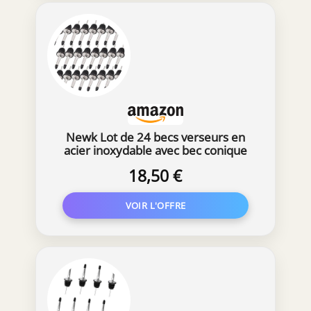
Newk Lot de 24 becs verseurs en
acier inoxydable avec bec conique
classique avec bouchons en
18,50 €
caoutchouc, convient pour verser de
l'alcool, du vinaigre, du sirop ou des
huiles d'olive