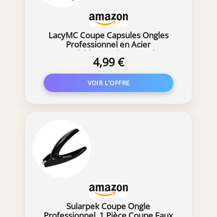
LacyMC Coupe Capsules Ongles
Professionnel en Acier
Inoxydable,Convient pour les
4,99 €
Ongles Acryliques et Artificiels, Faux
Ongle
Sularpek Coupe Ongle
Professionnel, 1 Pièce Coupe Faux