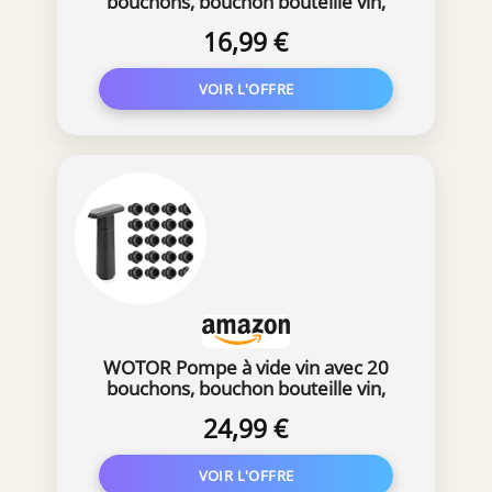
bouchons, bouchon bouteille vin,
réutilisable pour garder le vin frais,
16,99 €
accessoires vin
WOTOR Pompe à vide vin avec 20
bouchons, bouchon bouteille vin,
réutilisable pour garder le vin frais,
24,99 €
accessoires vin