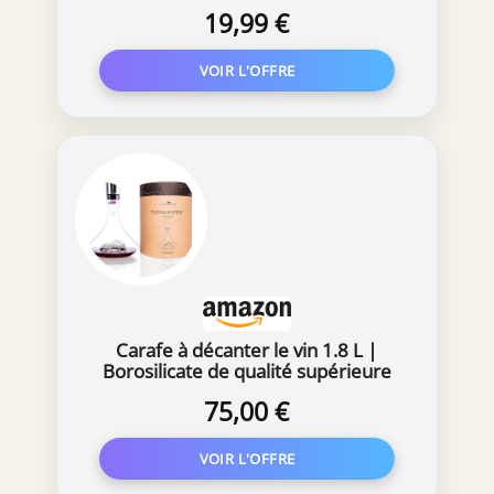
Decanteur avec Base Large - Ø20 x
19,99 €
24 cm - Transparent
Carafe à décanter le vin 1.8 L |
Borosilicate de qualité supérieure
soufflés artisanalement avec les
75,00 €
montagnes en relief | Bouchon 3 en
1 (filtre, aérateur et bec verseur)
(Mont Blanc)