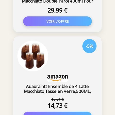
Macchiato Double Paroi 400ml Pour
Matcha Cappuccino Verres à café en
29,99 €
borosilicate résistant aux
températures élevées Thé avec 4
Cuillères
-5%
Auauraintt Ensemble de 4 Latte
Macchiato Tasse en Verre,500ML,
Côtelé
15,51 €
14,73 €