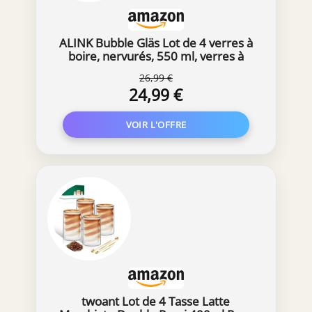
ALINK Bubble Gläs Lot de 4 verres à
boire, nervurés, 550 ml, verres à
latte macchiato, verres à café glacé,
26,99 €
verres à cocktail
24,99 €
twoant Lot de 4 Tasse Latte