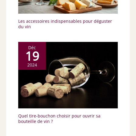
Les accessoires indispensables pour déguster
du vin
Déc
19
2024
Quel tire-bouchon choisir pour ouvrir sa
bouteille de vin ?