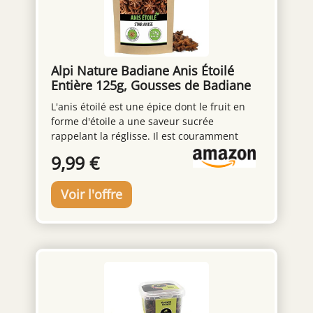
Alpi Nature Badiane Anis Étoilé
Entière 125g, Gousses de Badiane
Entières pour la Cuisine
L'anis étoilé est une épice dont le fruit en
forme d'étoile a une saveur sucrée
rappelant la réglisse. Il est couramment
utilisé dans la cuisine asiatique, notamment
9,99 €
dans les mélanges d'épices, les desserts et
les boissons. Utilisation multiple: L'anis
étoilé parfume les bouillons, les soupes, les
ragoûts, les mélanges d'épices et les
boissons comme le vin chaud ou le chai. Il
apporte une saveur sucrée et réglissée aux
plats salés comme sucrés. Goût
authentique: Nos gousses d'anis étoilé sont
délicatement séchées pour préserver leur
saveur et leur arôme naturels. Elles sont
naturellement végétaliennes et sans gluten,