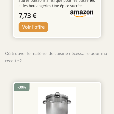
autres boissons ainsi que pour les ptisseries
et les boulangeries Une épice sucrée
largement utilisée en cuisine pour son
7,73 €
arôme et sa saveur, à la fois dans les plats
sucrés et salés Apporte une saveur douce et
sucrée Livré dans un bocal avec bouchon
doseur
Où trouver le matériel de cuisine nécessaire pour ma
recette ?
-30%