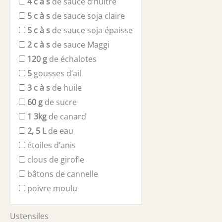
4
c à s
de sauce d’huître
5
c à s
de sauce soja claire
5
c à s
de sauce soja épaisse
2
c à s
de sauce Maggi
120
g
de échalotes
5
gousses d’ail
3
c à s
de huile
60
g
de sucre
1
3kg
de canard
2, 5
L
de eau
étoiles d’anis
clous de girofle
bâtons de cannelle
poivre moulu
Ustensiles