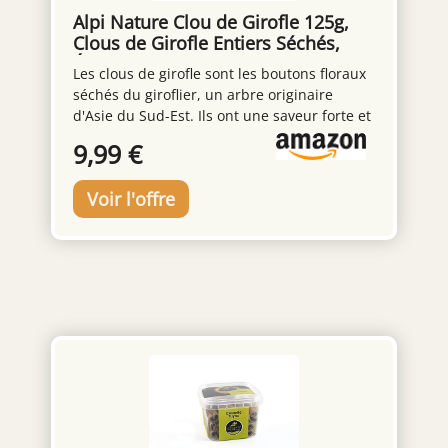
Alpi Nature Clou de Girofle 125g,
Clous de Girofle Entiers Séchés,
Épice de Cuisine
Les clous de girofle sont les boutons floraux
séchés du giroflier, un arbre originaire
d'Asie du Sud-Est. Ils ont une saveur forte et
aromatique avec des notes chaudes, sucrées
9,99 €
et légèrement amères, souvent utilisées
dans les plats sucrés et salés et dans les
mélanges d'épices comme le garam masala
et les épices de citrouille. Utilisation
multiple: Les clous de girofle ajoutent une
saveur chaude, sucrée et légèrement épicée
aux viandes, ragoûts, soupes et desserts. Ils
sont couramment utilisés dans les mélanges
d'épices, les marinades et les boissons
comme le vin chaud ou le thé chai. Goût
authentique: Nos clous de girofle sont
séchés délicatement pour préserver leur
goût et leur arôme naturels. Ils sont
naturellement végétaliens et sans gluten,