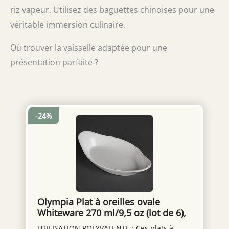
riz vapeur. Utilisez des baguettes chinoises pour une
véritable immersion culinaire.
Où trouver la vaisselle adaptée pour une
présentation parfaite ?
-24%
Olympia Plat à oreilles ovale
Whiteware 270 ml/9,5 oz (lot de 6),
Porcelaine blanche, Taille :
UTILISATION POLYVALENTE : Ces plats à