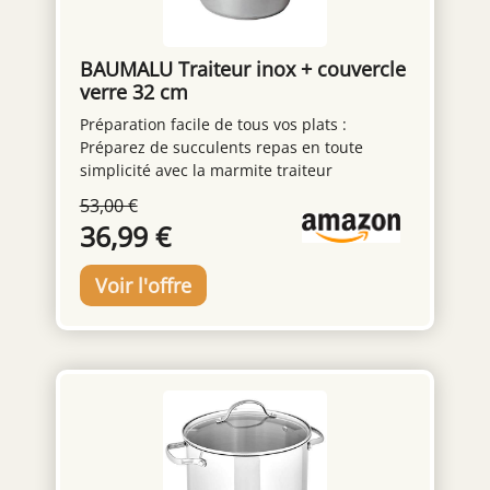
BAUMALU Traiteur inox + couvercle
verre 32 cm
Préparation facile de tous vos plats :
Préparez de succulents repas en toute
simplicité avec la marmite traiteur
BAUMALU. Fabriquée en acier inoxydable,
53,00 €
elle garantit des résultats parfaits. Une
36,99 €
alliée incontournable en cuisine Répartition
optimale de la chaleur : Profitez d'une
cuisson homogène grâce au triple fond
diffuseur de cette marmite, idéal pour des
plats réussis. Toute la famille et vos invités
vont se régaler Design ergonomique :
Fournie avec son couvercle en verre avec
bord en inox et trou vapeur, elle se dote de
poignées en métal solides qui permettent de
le manipuler avec facilité et en toute
sécurité Tous feux dont induction : Solide et