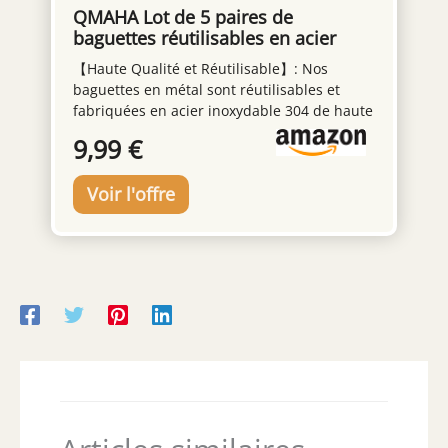
LONGUEUR 20 CM ÉPAISSEUR 4,5 MM : Prise
QMAHA Lot de 5 paires de
en main facile, même pour les débutants en
baguettes réutilisables en acier
baguettes. Les baguettes de moins de 4,5
inoxydable - Passe au lave-vaisselle
mm d'épaisseur sont difficiles à tenir. ✅
【Haute Qualité et Réutilisable】: Nos
- Baguettes japonaises gravées
QU'EST-CE QUE GENROKU ? Genroku 元禄 est
baguettes en métal sont réutilisables et
laser - Coffret cadeau
une ère japonaise de 1688 à 1704, l'âge d'or
fabriquées en acier inoxydable 304 de haute
Noël/anniversaire
de la période Edo. La caractéristique des
qualité, qui est solide et durable et a une
9,99 €
"baguettes Genroku" est qu'il y a une
longue durée de vie.Les baguettes en acier
rainure au milieu, ce qui facilite la
inoxydable sont saines et presque
séparation et l'utilisation.
indestructibles. 【Profitez de Manger avec
des Baguettes】: 23,5 cm (9,25 pouces) de
long et 0,7 cm (0,27 pouce) de large, nos
baguettes en acier inoxydable pèsent 30 g
par paire.5 paires de baguettes en acier
inoxydable par boîte, coffret cadeau parfait
pour vos amis et amoureux pour les
anniversaires , anniversaires, Noël et
pendaison de crémaillère, etc. 【Motif Laser
Unique】: Les baguettes de haute qualité
revêtues de titane argenté vous mettent à
l'aise lorsque vous l'utilisez.Les baguettes en
métal sont laser avec un motif unique.Pas