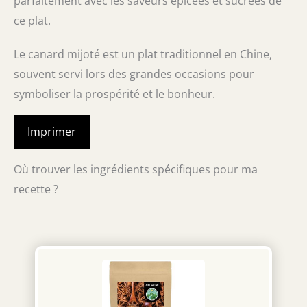
parfaitement avec les saveurs épicées et sucrées de
ce plat.
Le canard mijoté est un plat traditionnel en Chine,
souvent servi lors des grandes occasions pour
symboliser la prospérité et le bonheur.
Imprimer
Où trouver les ingrédients spécifiques pour ma
recette ?