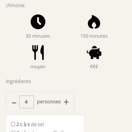
chinoise.
30 minutes
150 minutes
moyen
€€€
Ingrédients
–
+
personnes
2
c à s
de sel