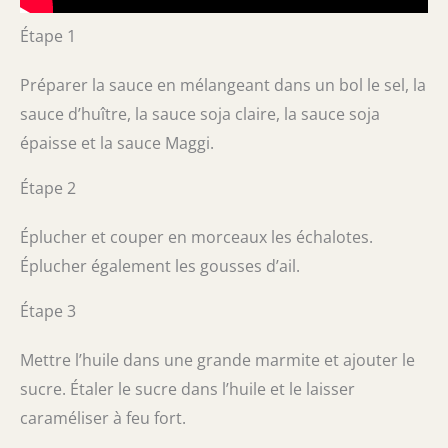
Étape 1
Préparer la sauce en mélangeant dans un bol le sel, la
sauce d’huître, la sauce soja claire, la sauce soja
épaisse et la sauce Maggi.
Étape 2
Éplucher et couper en morceaux les échalotes.
Éplucher également les gousses d’ail.
Étape 3
Mettre l’huile dans une grande marmite et ajouter le
sucre. Étaler le sucre dans l’huile et le laisser
caraméliser à feu fort.