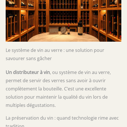
Le système de vin au verre : une solution pour
savourer sans gâcher
Un distributeur à vin
, ou système de vin au verre,
permet de servir des verres sans avoir à ouvrir
complètement la bouteille. C’est une excellente
solution pour maintenir la qualité du vin lors de
multiples dégustations.
La préservation du vin : quand technologie rime avec
tradition