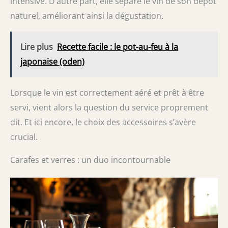
intensive. D’autre part, elle sépare le vin de son dépôt
naturel, améliorant ainsi la dégustation.
Lire plus
Recette facile : le pot-au-feu à la
japonaise (oden)
Lorsque le vin est correctement aéré et prêt à être
servi, vient alors la question du service proprement
dit. Et ici encore, le choix des accessoires s’avère
crucial.
Carafes et verres : un duo incontournable