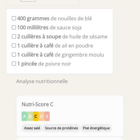
400
grammes
de nouilles de blé
100
millilitres
de sauce soja
2
cuillères à soupe
de huile de sésame
1
cuillère à café
de ail en poudre
1
cuillère à café
de gingembre moulu
1
pincée
de poivre noir
Analyse nutritionnelle
Nutri-Score C
A
B
C
D
E
Assez salé
Source de protéines
Plat énergétique