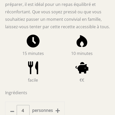
préparer, il est idéal pour un repas équilibré et
réconfortant. Que vous soyez pressé ou que vous
souhaitiez passer un moment convivial en famille,
laissez-vous tenter par cette recette accessible à tous.
15 minutes
10 minutes
facile
€€
Ingrédients
–
+
personnes