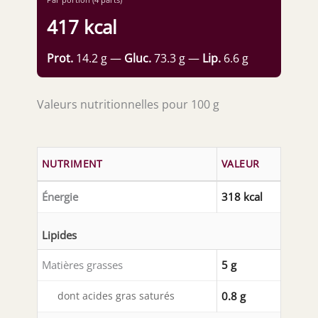
417 kcal
Prot.
14.2 g —
Gluc.
73.3 g —
Lip.
6.6 g
Valeurs nutritionnelles pour 100 g
NUTRIMENT
VALEUR
Énergie
318 kcal
Lipides
Matières grasses
5 g
dont acides gras saturés
0.8 g