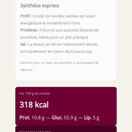
Synthèse express
Profil :
Ce plat de nouilles sautées est assez
énergétique et modérément riche.
Protéines :
Il fournit une quantité décente de
protéines, idéale pour un plat principal.
Sel :
La teneur en sel est relativement élevée,
principalement en raison de la sauce soja.
Convient pour un repas du quotidien si accompagné de
légumes.
Par 100 g de recette
318 kcal
Prot.
10.8 g —
Gluc.
55.9 g —
Lip.
5 g
Par portion (4 parts)