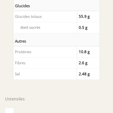
Glucides
Glucides totaux
55.9 g
dont sucres
0.5 g
Autres
Protéines
10.8 g
Fibres
2.6 g
Sel
2.48 g
Ustensiles