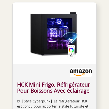
HCK Mini Frigo, Réfrigérateur
Pour Boissons Avec éclairage
Moderne Cyberpunk, 48L
🍺【Style Cyberpunk】Le réfrigérateur HCK
Petit Frigo Silencieux de 0-
est conçu pour apporter le style futuriste et
15°C, Mini Bar Intérieur, Pour