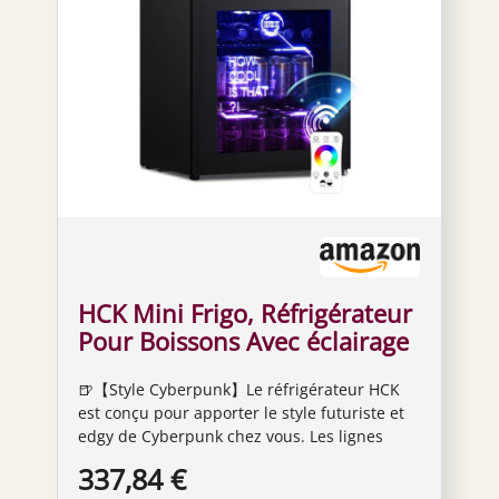
HCK Mini Frigo, Réfrigérateur
Pour Boissons Avec éclairage
Moderne Cyberpunk, 48L
🍺【Style Cyberpunk】Le réfrigérateur HCK
Petit Frigo Silencieux de 0-
est conçu pour apporter le style futuriste et
15°C, Mini Bar Intérieur, Pour
edgy de Cyberpunk chez vous. Les lignes
Salle de Jeux, Fête, Noir.
audacieuses, les lumières néon et la finition
337,84 €
brillante noire font ressortir ce réfrigérateur