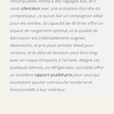
remarquables même à des réglages bas, et il
en raison de l'éclairage LED dans la porte du
réfrigérateur à boissons, le sens d'ouverture
reste
silencieux
avec une activation discrète du
de la porte ne peut pas être modifié. Si vous
compresseur, ce qui en fait un compagnon idéal
avez des questions sur le produit, nous
serons toujours heureux de vous aider.
pour les soirées. Sa capacité de 48 litres offre un
espace de rangement optimal, et la qualité de
fabrication est indéniablement soignée.
Néanmoins, le prix peut sembler élevé pour
certains, et le délai de livraison peut être long,
avec un risque d’impacts à l’arrivée. Malgré ces
quelques bémols, ce réfrigérateur portable offre
un excellent
rapport qualité-prix
pour ceux qui
souhaitent ajouter une touche moderne et
fonctionnelle à leur intérieur.