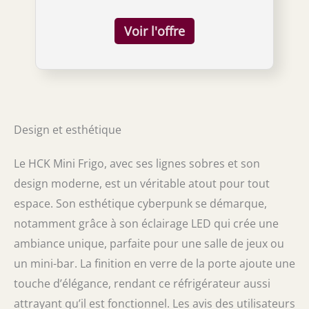
dans n'importe quel espace. 🍺【Grande
capacité de 48 litres】Le réfrigérateur a une
capacité de 48 litres et est livré avec 2
étagères amovibles qui peuvent répondre à
tous vos besoins de stockage. Ce
réfrigérateur est parfait pour stocker des
boissons comme la bière, le soda, le vin, le
champagne ou d'autres boissons gazeuses.
🍺【Contrôle précis de la température de 0 à
Design et esthétique
15 °C】La molette de contrôle de
température spécialement conçue vous
Le HCK Mini Frigo, avec ses lignes sobres et son
permet de régler facilement la température
du réfrigérateur de 0 à 15°C. Cette fonction
design moderne, est un véritable atout pour tout
garantit que vos boissons et aliments sont
espace. Son esthétique cyberpunk se démarque,
toujours stockés à la température parfaite. 🍺
【Porte en verre sans givre】Le réfrigérateur
notamment grâce à son éclairage LED qui crée une
utilise une porte en verre à 3 couches avec
ambiance unique, parfaite pour une salle de jeux ou
un film à faible émissivité, ce qui peut
un mini-bar. La finition en verre de la porte ajoute une
prévenir la condensation et maintenir
l'intérieur sec et propre, tout en maintenant
touche d’élégance, rendant ce réfrigérateur aussi
la stabilité de la température pour garantir
attrayant qu’il est fonctionnel. Les avis des utilisateurs
que vos boissons et aliments sont toujours à