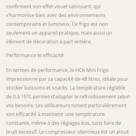
confirment son effet visuel saisissant, qui
la température désirée. 🍺【Réfrigérateur
pratique pour boissons】Avec le moteur
s’harmonise bien avec des environnements
extrêmement silencieux, notre réfrigérateur
contemporains et lumineux. Ce frigo est non
intérieur/extérieur peut refroidir les boissons
sans aucune perturbation. C'est un choix
seulement un appareil pratique, mais aussi un
idéal pour les salles de jeux, les salles de
élément de décoration à part entière.
fête, les bars, les studios ou les cuisines.
❗Attention ： En raison de l'impact de la
Performance et efficacité
logistique et du transport. Après avoir reçu le
produit, veuillez le placer debout pendant 24
En termes de performance, le HCK Mini Frigo
heures avant utilisation. Malheureusement,
en raison de l'éclairage LED dans la porte du
impressionne par sa capacité de 48 litres, idéale pour
réfrigérateur à boissons, le sens d'ouverture
stocker boissons et snacks. La température réglable
de la porte ne peut pas être modifié. Si vous
avez des questions sur le produit, nous
de 0 à 15°C permet d’adapter le refroidissement selon
serons toujours heureux de vous aider.
vos besoins. Les utilisateurs notent particulièrement
son efficacité à maintenir une température
constante, même à des réglages bas, sans faire de
bruit excessif. Le compresseur silencieux est un atout