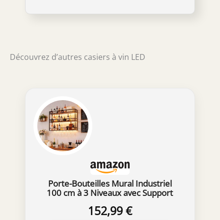
meuble ne nécessite pas de montage et est
prêt à l'emploi immédiatement. Le tonneau
est emballé de manière professionnelle avec
plusieurs couches de protection afin qu'il
vous parvienne en bon état Le tonneau en
Découvrez d’autres casiers à vin LED
bois peut contenir environ 30-40 bouteilles.
Le casier à vin est idéal comme bar à la
maison pour l'alcool, mais peut également
être utilisé pour ranger d'autres objets.
Cadeau parfait pour les amateurs de vin
Porte-Bouteilles Mural Industriel
100 cm à 3 Niveaux avec Support
Verres
152,99 €