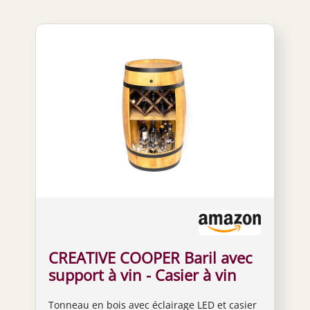
CREATIVE COOPER Baril avec
support à vin - Casier à vin
LED - Tonneau en bois - 80 x
Tonneau en bois avec éclairage LED et casier
50 cm - Décoration rustique -