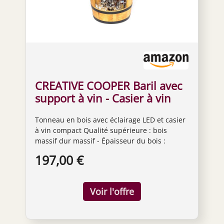
CREATIVE COOPER Baril avec
support à vin - Casier à vin
LED - Tonneau en bois - 80 x
Tonneau en bois avec éclairage LED et casier
50 cm - Décoration rustique -
à vin compact Qualité supérieure : bois
Armoire à vin - Marron clair,
massif dur massif - Épaisseur du bois :
2_PD_LED_#_
environ Anneaux de renforcement en métal
197,00 €
noir de 2 cm, 3 cm de large. Dimensions : 80
x 50 cm, 42 cm de diamètre sur les bords.
Poids : 17 kg Le canon est équipé d'un
éclairage LED alimenté par 8 piles AA (non
incluses). Aucun assemblage requis. Le
meuble ne nécessite pas de montage et est