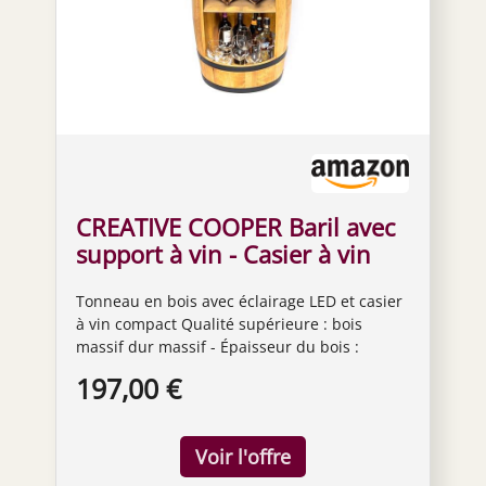
CREATIVE COOPER Baril avec
support à vin - Casier à vin
LED - Tonneau en bois - 80 x
Tonneau en bois avec éclairage LED et casier
50 cm - Décoration rustique -
à vin compact Qualité supérieure : bois
Armoire à vin - Marron clair,
massif dur massif - Épaisseur du bois :
2_PD_LED_#_
environ Anneaux de renforcement en métal
197,00 €
noir de 2 cm, 3 cm de large. Dimensions : 80
x 50 cm, 42 cm de diamètre sur les bords.
Poids : 17 kg Le canon est équipé d'un
éclairage LED alimenté par 8 piles AA (non
incluses). Aucun assemblage requis. Le