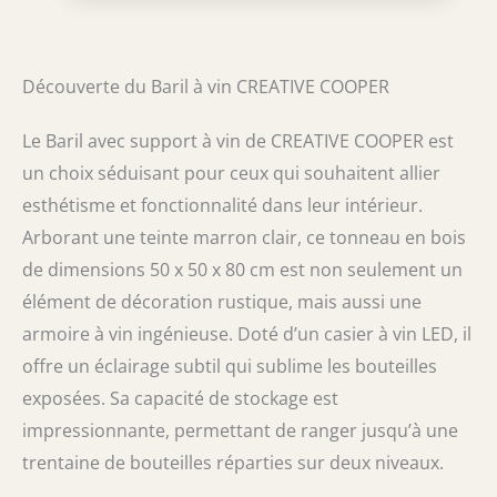
prêt à l'emploi immédiatement. Le tonneau
est emballé de manière professionnelle avec
plusieurs couches de protection afin qu'il
vous parvienne en bon état Le tonneau en
Découverte du Baril à vin CREATIVE COOPER
bois peut contenir environ 30-40 bouteilles.
Le casier à vin est idéal comme bar à la
Le Baril avec support à vin de CREATIVE COOPER est
maison pour l'alcool, mais peut également
être utilisé pour ranger d'autres objets.
un choix séduisant pour ceux qui souhaitent allier
Cadeau parfait pour les amateurs de vin
esthétisme et fonctionnalité dans leur intérieur.
Arborant une teinte marron clair, ce tonneau en bois
de dimensions 50 x 50 x 80 cm est non seulement un
élément de décoration rustique, mais aussi une
armoire à vin ingénieuse. Doté d’un casier à vin LED, il
offre un éclairage subtil qui sublime les bouteilles
exposées. Sa capacité de stockage est
impressionnante, permettant de ranger jusqu’à une
trentaine de bouteilles réparties sur deux niveaux.