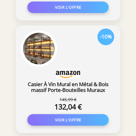
-10%
Casier À Vin Mural en Métal & Bois
massif Porte-Bouteilles Muraux
Industriels avec Porte-Verres &
145,99 €
lumière LED 3 niveaux Casier à Vin
132,04 €
Flottant Suspendu Mural pour bars,
cuisines et restaurants 120CM