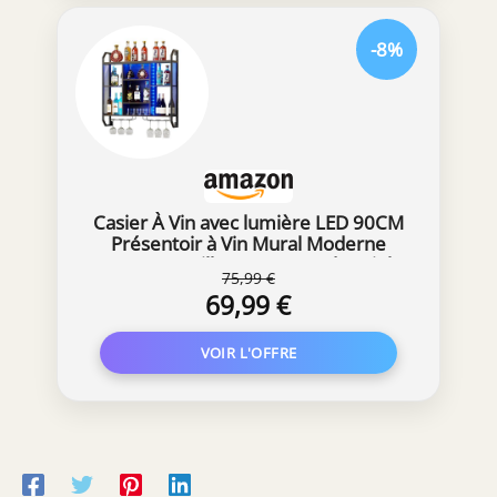
-8%
Casier À Vin avec lumière LED 90CM
Présentoir à Vin Mural Moderne
Porte-Bouteilles Muraux Industriels
75,99 €
avec Porte-Verre Étagère Flottante
69,99 €
Murale en métal pour vin Porte-
Bouteille avec Tablette Réglable