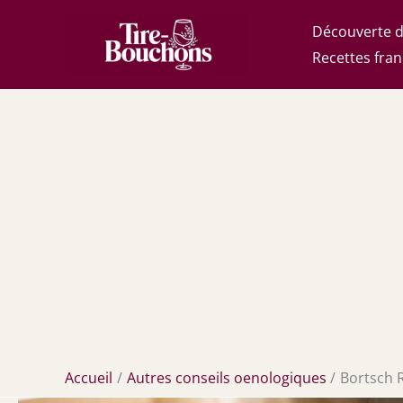
Aller
Découverte d
au
Recettes fran
contenu
Accueil
Autres conseils oenologiques
Bortsch R