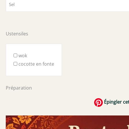
Sel
Ustensiles
wok
cocotte en fonte
Préparation
Épingler cet