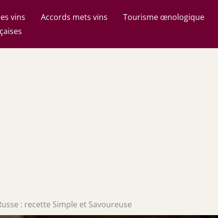
es vins
Accords mets vins
Tourisme œnologique
çaises
usse : recette Simple et Savoureuse