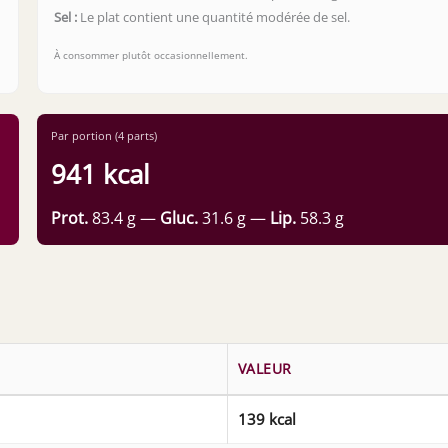
Sel :
Le plat contient une quantité modérée de sel.
À consommer plutôt occasionnellement.
Par portion (4 parts)
941 kcal
Prot.
83.4 g —
Gluc.
31.6 g —
Lip.
58.3 g
VALEUR
139 kcal