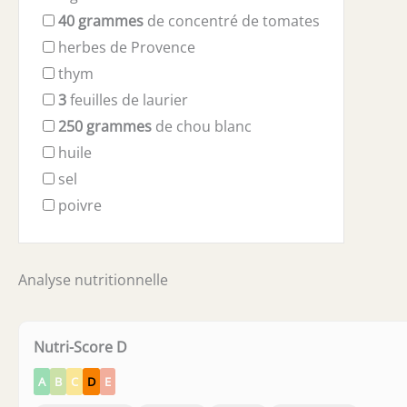
40
grammes
de concentré de tomates
herbes de Provence
thym
3
feuilles de laurier
250
grammes
de chou blanc
huile
sel
poivre
Analyse nutritionnelle
Nutri-Score D
A
B
C
D
E