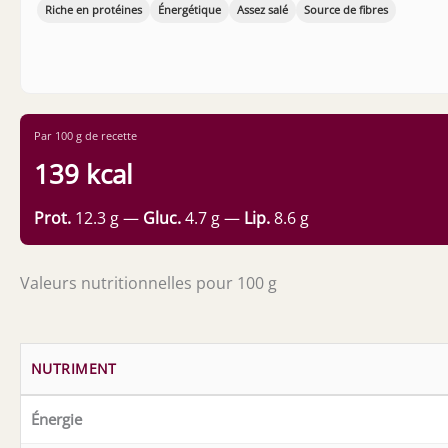
Riche en protéines
Énergétique
Assez salé
Source de fibres
Par 100 g de recette
139 kcal
Prot.
12.3 g —
Gluc.
4.7 g —
Lip.
8.6 g
Valeurs nutritionnelles pour 100 g
NUTRIMENT
Énergie