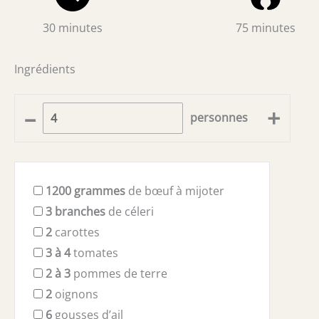
30 minutes
75 minutes
Ingrédients
–
+
personnes
1200
grammes
de bœuf à mijoter
3
branches
de céleri
2
carottes
3 à 4
tomates
2 à 3
pommes de terre
2
oignons
6
gousses d’ail