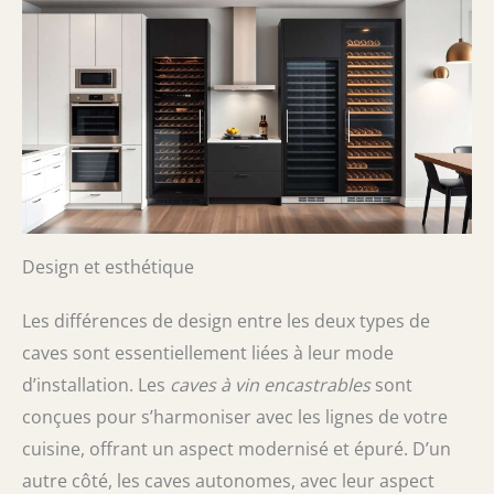
Design et esthétique
Les différences de design entre les deux types de
caves sont essentiellement liées à leur mode
d’installation. Les
caves à vin encastrables
sont
conçues pour s’harmoniser avec les lignes de votre
cuisine, offrant un aspect modernisé et épuré. D’un
autre côté, les caves autonomes, avec leur aspect