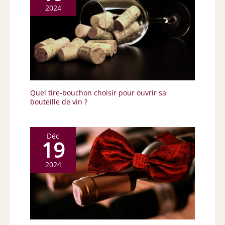
2024
Quel tire-bouchon choisir pour ouvrir sa
bouteille de vin ?
Déc
19
2024