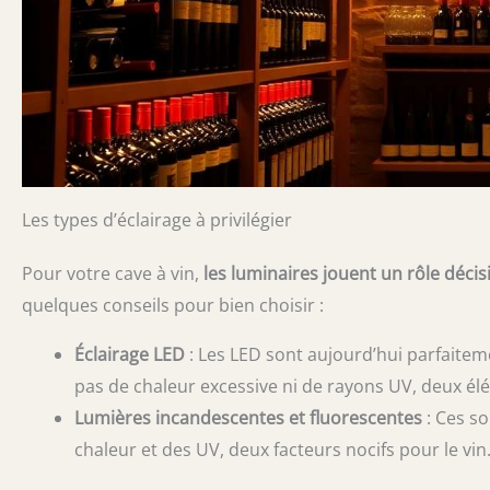
Les types d’éclairage à privilégier
Pour votre cave à vin,
les luminaires jouent un rôle décisi
quelques conseils pour bien choisir :
Éclairage LED
: Les LED sont aujourd’hui parfaiteme
pas de chaleur excessive ni de rayons UV, deux élé
Lumières incandescentes et fluorescentes
: Ces so
chaleur et des UV, deux facteurs nocifs pour le vin