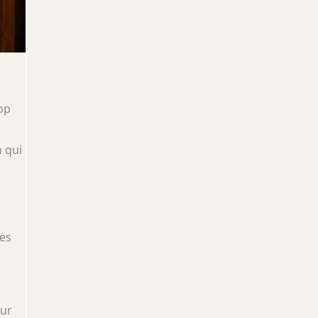
op
n qui
Ces
our