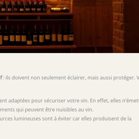
f
: ils doivent non seulement éclairer, mais aussi protéger. V
nt adaptées pour sécuriser votre vin. En effet, elles n’émet
ments qui peuvent être nuisibles au vin.
urces lumineuses sont à éviter car elles produisent de la
.