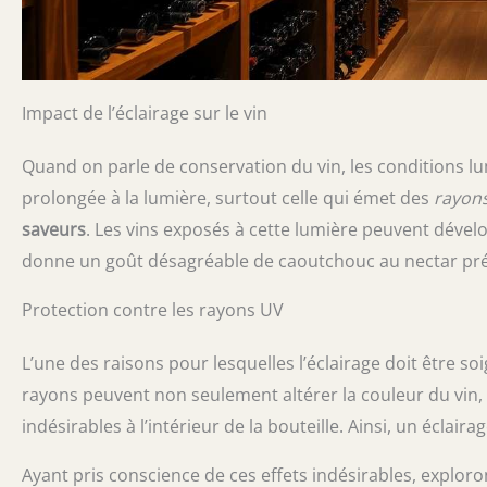
Impact de l’éclairage sur le vin
Quand on parle de conservation du vin, les conditions lu
prolongée à la lumière, surtout celle qui émet des
rayon
saveurs
. Les vins exposés à cette lumière peuvent dévelo
donne un goût désagréable de caoutchouc au nectar pré
Protection contre les rayons UV
L’une des raisons pour lesquelles l’éclairage doit être s
rayons peuvent non seulement altérer la couleur du vin
indésirables à l’intérieur de la bouteille. Ainsi, un éclai
Ayant pris conscience de ces effets indésirables, explor