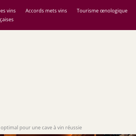
es vins
Accords mets vins
Tourisme œnologique
çaises
 optimal pour une cave à vin réussie