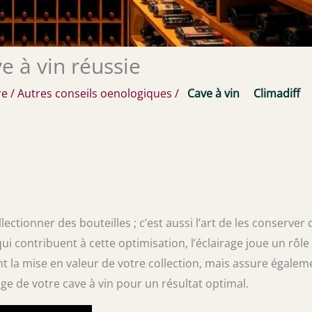
e à vin réussie
re
/
Autres conseils oenologiques
/
Cave à vin
Climadiff
lectionner des bouteilles ; c’est aussi l’art de les conserver
i contribuent à cette optimisation, l’éclairage joue un rôle
t la mise en valeur de votre collection, mais assure égalem
ge de votre cave à vin pour un résultat optimal.