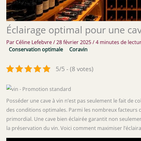
Éclairage optimal pour une cav
Par
Céline Lefebvre
/
28 février 2025
/
4 minutes de lectu
Conservation optimale
Coravin
5/5 - (8 votes)
Posséder une cave à vin n’est pas seulement le fait de col
des conditions optimales. Parmi les nombreux facteurs qu
primordial. Une cave bien éclairée garantit non seulemen
la préservation du vin. Voici comment maximiser l’éclaira