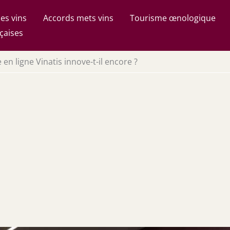
es vins
Accords mets vins
Tourisme œnologique
çaises
e en ligne Vinatis innove-t-il encore ?