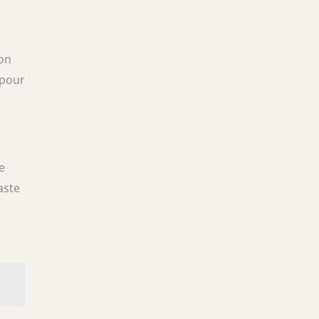
ion
 pour
e
aste