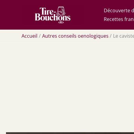
Aller
Découverte d
au
Recettes fran
contenu
Accueil
Autres conseils oenologiques
Le cavist