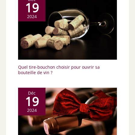
19
2024
Quel tire-bouchon choisir pour ouvrir sa
bouteille de vin ?
Déc
19
2024