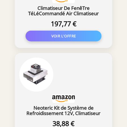
Climatiseur De FenêTre
TéLéCommandé Air Climatiseur
Smart Mosquito, Refroidissement
197,77 €
Rapide, DéShumidification par Un
Bouton, Aucune Installation, Blanc -
950 Watts
Neoteric Kit de Système de
Refroidissement 12V, Climatiseur
Semiconducteur pour Cave à Vin,
38,88 €
avec Réfrigérateur