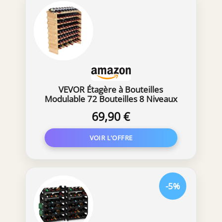
VEVOR Étagère à Bouteilles
Modulable 72 Bouteilles 8 Niveaux
Casier à Vin Empilable Porte-
69,90 €
Bouteilles en Bambou Naturel
85x25x102,5 cm Rangement
Présentation de Vin pour Cuisine
Garde-Manger Cave Bar
-5%