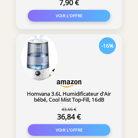
7,90 €
-16%
Homvana 3.6L Humidificateur d'Air
bébé, Cool Mist Top-Fill, 16dB
Silencieux
43,66 €
36,84 €