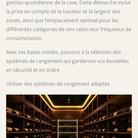
gestion quotidienne de la cave. Cette démarche inclut
la prise en compte de la hauteur et la largeur des
zones, ainsi que l’emplacement optimal pour les
différentes catégories de vins selon leur fréquence de
consommation.
Avec ces bases solides, passons à la sélection des
systèmes de rangement qui garderont vos bouteilles
en sécurité et en ordre.
Utiliser des systèmes de rangement adaptés