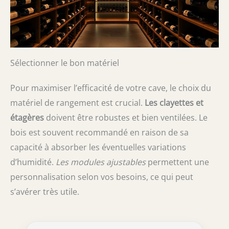
Sélectionner le bon matériel
Pour maximiser l’efficacité de votre cave, le choix du
matériel de rangement est crucial.
Les clayettes et
étagères
doivent être robustes et bien ventilées. Le
bois est souvent recommandé en raison de sa
capacité à absorber les éventuelles variations
d’humidité.
Les modules ajustables
permettent une
personnalisation selon vos besoins, ce qui peut
s’avérer très utile.