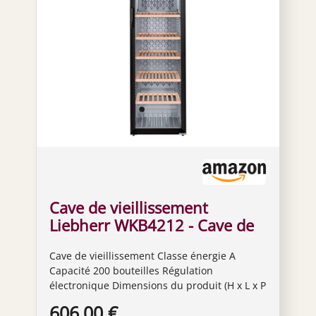
Cave de vieillissement
Liebherr WKB4212 - Cave de
vieillissement- Capacité : 200
Cave de vieillissement Classe énergie A
bouteilles - Air brassé -
Capacité 200 bouteilles Régulation
humide - Noir - Porte Vitrée -
électronique Dimensions du produit (H x L x P
6 clayettes Bois - classe A
en cm) : 165 x 60 x 73.9
606,00 €