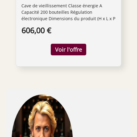
vieillissement- Capacité : 200
Cave de vieillissement Classe énergie A
bouteilles - Air brassé -
Capacité 200 bouteilles Régulation
humide - Noir - Porte Vitrée -
électronique Dimensions du produit (H x L x P
6 clayettes Bois - classe A
en cm) : 165 x 60 x 73.9
606,00 €