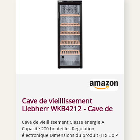
Cave de vieillissement
Liebherr WKB4212 - Cave de
vieillissement- Capacité : 200
Cave de vieillissement Classe énergie A
bouteilles - Air brassé -
Capacité 200 bouteilles Régulation
humide - Noir - Porte Vitrée -
électronique Dimensions du produit (H x L x P
6 clayettes Bois - classe A