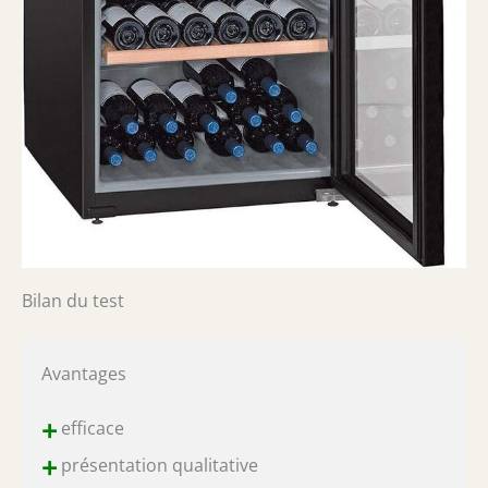
Bilan du test
Avantages
+
efficace
+
présentation qualitative