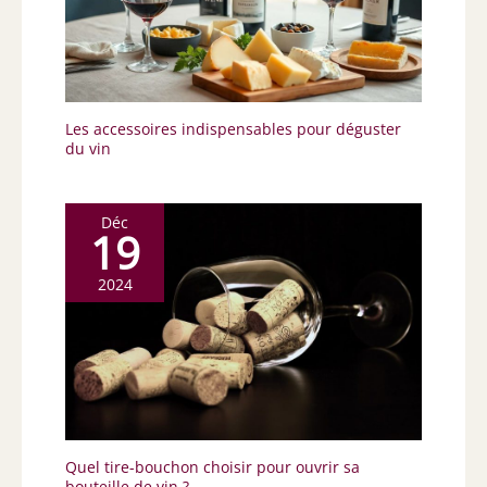
Les accessoires indispensables pour déguster
du vin
Déc
19
2024
Quel tire-bouchon choisir pour ouvrir sa
bouteille de vin ?