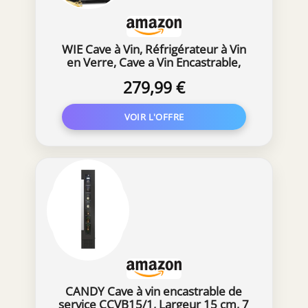
WIE Cave à Vin, Réfrigérateur à Vin
en Verre, Cave a Vin Encastrable,
Cave a Vin Vieillissement, Bar
279,99 €
Intérieur/Extérieur, Frigo Vin,
Protection UV, 5-18°C, 28 Bouteilles
CANDY Cave à vin encastrable de
service CCVB15/1, Largeur 15 cm, 7