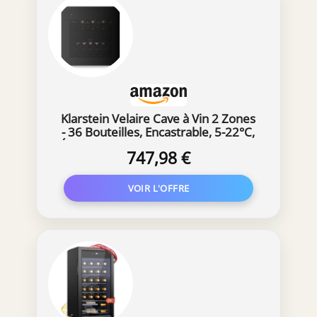
Klarstein Velaire Cave à Vin 2 Zones
- 36 Bouteilles, Encastrable, 5-22°C,
Éclairage LED, Porte UV, Commande
747,98 €
Tactile, 41 dB, Cave à Vin Multi-
Températures