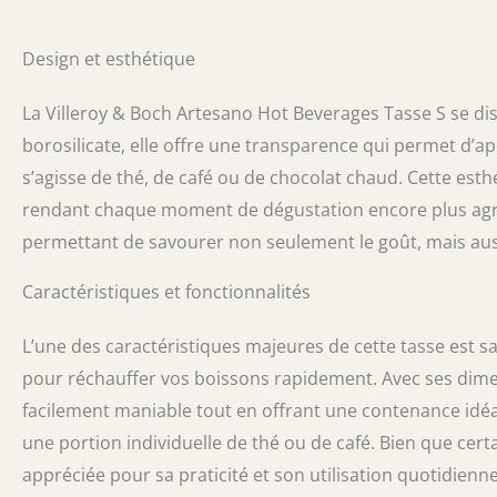
nombreuses coll
à café avec hau
Design et esthétique
borosilicate rés
micro-ondes, Ré
aussi pour la r
La Villeroy & Boch Artesano Hot Beverages Tasse S se di
Artesano Hot Be
borosilicate, elle offre une transparence qui permet d’a
borosilicate, C
s’agisse de thé, de café ou de chocolat chaud. Cette est
rendant chaque moment de dégustation encore plus agré
permettant de savourer non seulement le goût, mais auss
Caractéristiques et fonctionnalités
L’une des caractéristiques majeures de cette tasse est s
pour réchauffer vos boissons rapidement. Avec ses dimens
facilement maniable tout en offrant une contenance idéa
une portion individuelle de thé ou de café. Bien que certai
appréciée pour sa praticité et son utilisation quotidienne