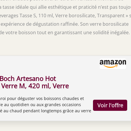
 tasse idéale qui allie esthétique et praticité n’est pas touj
everages Tasse S, 110 ml, Verre borosilicate, Transparent » 
 expérience de dégustation raffinée. Son verre borosilicate
de votre boisson tout en garantissant une solidité inégalée.
 Boch Artesano Hot
 Verre M, 420 ml, Verre
te, Transparent
roi pour déguster vos boissons chaudes et
yle au quotidien ou aux grandes occasions
fé au chaud pendant longtemps grâce au verre
déal pour le café glacé et les boissons chaudes,
des couleurs de votre boisson Forme simple
derne et un assortiment possible avec de