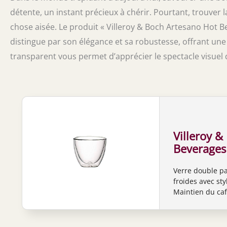
détente, un instant précieux à chérir. Pourtant, trouver la
chose aisée. Le produit « Villeroy & Boch Artesano Hot B
distingue par son élégance et sa robustesse, offrant une
transparent vous permet d’apprécier le spectacle visuel 
Villeroy &
Beverages
borosilica
Verre double pa
froides avec st
Maintien du ca
double paroi, I
Mise en valeur 
pour un look mo