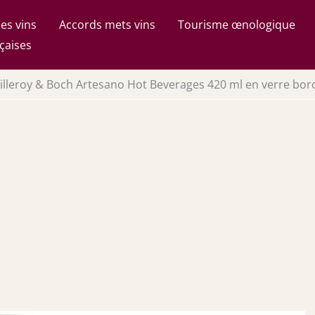
es vins
Accords mets vins
Tourisme œnologique
çaises
illeroy & Boch Artesano Hot Beverages 420 ml en verre boro