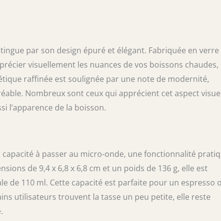
ections, Compatible avec toutes les machines
teur sous bec verseur de plus de 9,5 cm Verre
istant : Adapté au lave-vaisselle et au four à
sistance particulière aux griffes, Convient
estauration Contenu : 1x Villeroy & Boch
stingue par son design épuré et élégant. Fabriquée en verre
verages Verre M (420 ml), Matière : Verre
pprécier visuellement les nuances de vos boissons chaudes, q
ouleur : Transparent
hétique raffinée est soulignée par une note de modernité,
able. Nombreux sont ceux qui apprécient cet aspect visuel
i l’apparence de la boisson.
a capacité à passer au micro-onde, une fonctionnalité prati
ions de 9,4 x 6,8 x 6,8 cm et un poids de 136 g, elle est
le de 110 ml. Cette capacité est parfaite pour un espresso 
ns utilisateurs trouvent la tasse un peu petite, elle reste
.