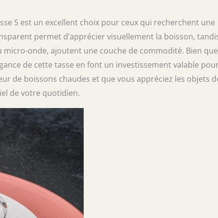
se S est un excellent choix pour ceux qui recherchent une
ransparent permet d’apprécier visuellement la boisson, tandi
u micro-onde, ajoutent une couche de commodité. Bien que
légance de cette tasse en font un investissement valable pou
eur de boissons chaudes et que vous appréciez les objets d
iel de votre quotidien.