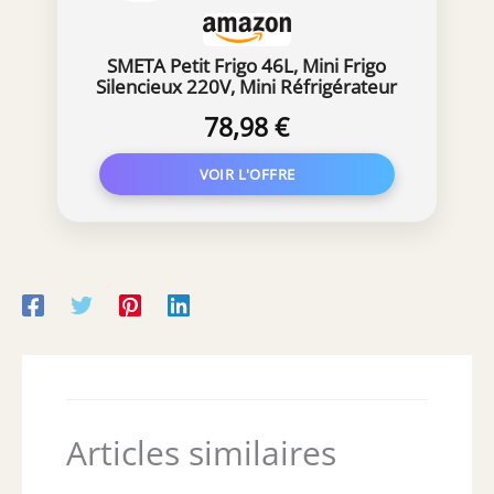
SMETA Petit Frigo 46L, Mini Frigo
Silencieux 220V, Mini Réfrigérateur
avec Thermostat Réglable, Porte
78,98 €
Réversible, pour Chambre, Bureau,
Blanc
Articles similaires