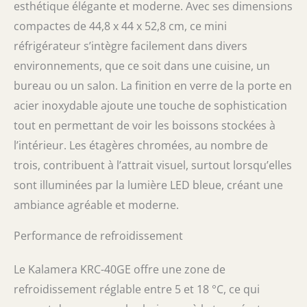
voir immédiatement qu'il y a assez de bière
esthétique élégante et moderne. Avec ses dimensions
dans le réfrigérateur, et donne à la porte
compactes de 44,8 x 44 x 52,8 cm, ce mini
vitrée du mini-réfrigérateur et donc à toute la
pièce une atmosphère supplémentaire.
réfrigérateur s’intègre facilement dans divers
Dimensions compactes: le réfrigérateur
environnements, que ce soit dans une cuisine, un
autoportant avec porte en verre de 68 litres a
bureau ou un salon. La finition en verre de la porte en
suffisamment d'espace pour les boissons, sur
les 4 plateaux chromés réglables en hauteur,
acier inoxydable ajoute une touche de sophistication
vous pouvez organiser différentes tailles de
tout en permettant de voir les boissons stockées à
bouteilles, les boissons sont bien fraîches.
l’intérieur. Les étagères chromées, au nombre de
Kalamera: En tant que fabricant, nos valeurs
fondamentales sont de fournir un
trois, contribuent à l’attrait visuel, surtout lorsqu’elles
réfrigérateur de haute qualité pour refroidir
sont illuminées par la lumière LED bleue, créant une
parfaitement vos boissons préférées afin que
chacun puisse profiter d'un moment de
ambiance agréable et moderne.
détente et de bonheur. -
Performance de refroidissement
Le Kalamera KRC-40GE offre une zone de
refroidissement réglable entre 5 et 18 °C, ce qui