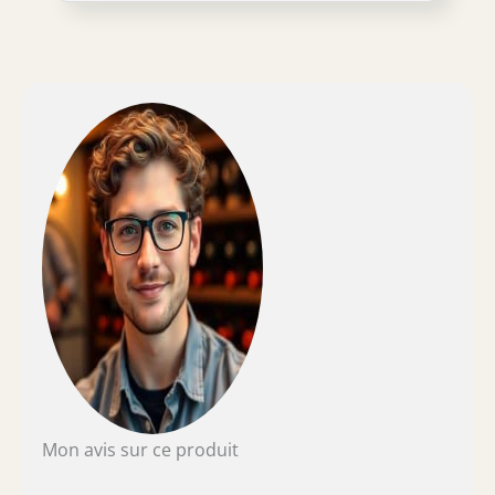
studio, salle de banquet ou cuisine. Au
réfrigérateur, vous pouvez stocker de la
bière, du cola, du vin, du champagne ou des
boissons gazeuses. Design élégant:
visuellement, le boîtier noir du réfrigérateur
à boissons avec porte en verre est très beau.
L'éclairage intérieur LED bleu vous permet de
voir immédiatement qu'il y a assez de bière
dans le réfrigérateur, et donne à la porte
vitrée du mini-réfrigérateur et donc à toute la
pièce une atmosphère supplémentaire.
Dimensions compactes: le réfrigérateur
autoportant avec porte en verre de 68 litres a
suffisamment d'espace pour les boissons, sur
les 4 plateaux chromés réglables en hauteur,
vous pouvez organiser différentes tailles de
bouteilles, les boissons sont bien fraîches.
Kalamera: En tant que fabricant, nos valeurs
fondamentales sont de fournir un
Mon avis sur ce produit
réfrigérateur de haute qualité pour refroidir
parfaitement vos boissons préférées afin que