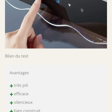
Bilan du test
Avantages
+
très joli
+
efficace
+
silencieux
+
bien construit