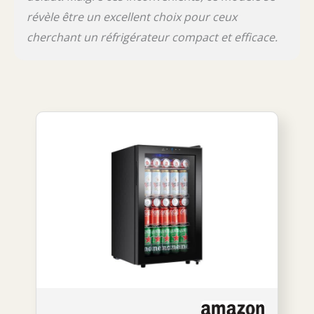
révèle être un excellent choix pour ceux
cherchant un réfrigérateur compact et efficace.