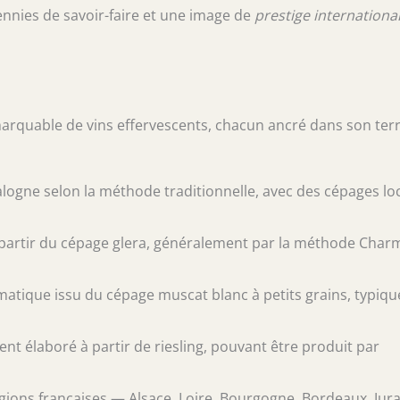
nnies de savoir-faire et une image de
prestige internationa
arquable de vins effervescents, chacun ancré dans son terr
logne selon la méthode traditionnelle, avec des cépages lo
l à partir du cépage glera, généralement par la méthode Char
matique issu du cépage muscat blanc à petits grains, typiqu
t élaboré à partir de riesling, pouvant être produit par
égions françaises — Alsace, Loire, Bourgogne, Bordeaux, Jura