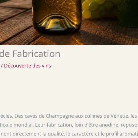
de Fabrication
/
Découverte des vins
siècles. Des caves de Champagne aux collines de Vénétie, les
ticole mondial. Leur fabrication, loin d’être anodine, repose
nent directement la qualité, le caractère et le profil aromat