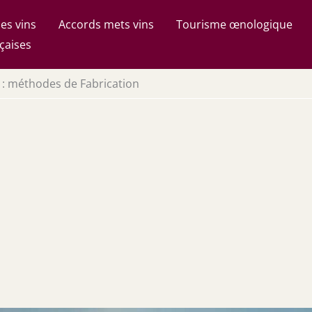
es vins
Accords mets vins
Tourisme œnologique
çaises
 : méthodes de Fabrication