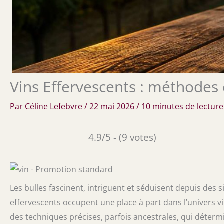
Vins Effervescents : méthodes 
Par
Céline Lefebvre
/
22 mai 2026
/
10 minutes de lecture
4.9/5 - (9 votes)
Les bulles fascinent, intriguent et séduisent depuis des 
effervescents occupent une place à part dans l’univers vi
des techniques précises, parfois ancestrales, qui détermi