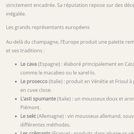
strictement encadrée. Sa réputation repose sur des déce
inégalée.
Les grands représentants européens
Au-delà du champagne, l’Europe produit une palette rem
et ses traditions :
Le cava
(Espagne) : élaboré principalement en Cata
comme le macabeo ou le xarel·lo.
Le prosecco
(Italie) : produit en Vénétie et Friou
en cuve close.
L’asti spumante
(Italie) : un mousseux doux et aro
Piémont.
Le sekt
(Allemagne) : vin mousseux allemand, souven
différentes méthodes.
Les crémants
(France) : produits dans plusieurs r