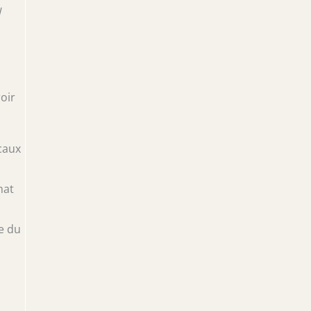
l
oir
caux
mat
e du
,