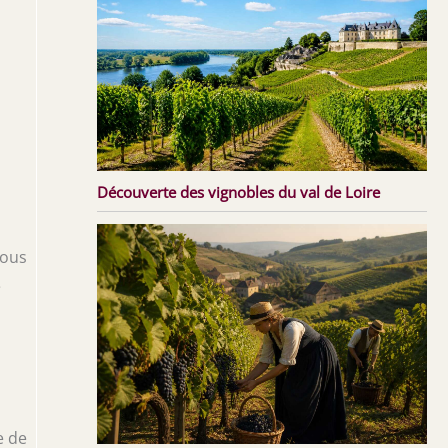
Découverte des vignobles du val de Loire
sous
e
e de