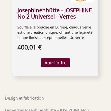
Josephinenhütte - JOSEPHINE
No 2 Universel - Verres
universels - Soufflé à la main -
Soufflé à la bouche en Europe, chaque verre
Coffret de 6 verres
est une création unique, offrant une légèreté
et une finesse exceptionnelles. Un verre
universel, qui permet au vin blanc, au vin
400,01 €
rouge et même à la bière de s’épanouir de
façon optimale. Verre à vin en cristal sans
plomb - Hauteur 24 cm, Diamètre 8,6 cm Peut
être lavé en machine, mais un lavage à la
main est conseillé. Utilisez idéalement un
chiffon 100 % lin pour le polissage.
Design et fabrication
Les verres Josephinenhütte – JOSEPHINE No 2