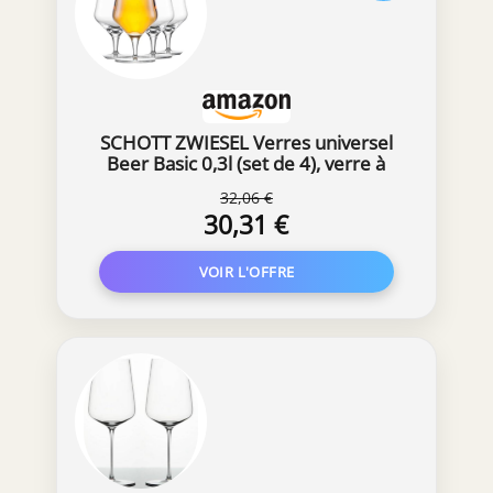
SCHOTT ZWIESEL Verres universel
Beer Basic 0,3l (set de 4), verre à
bière classique pour Craft Beer,
32,06 €
verres en cristal Tritan résistant au
30,31 €
lave-vaisselle, fabriqué en
Allemagne (art. n° 130013)