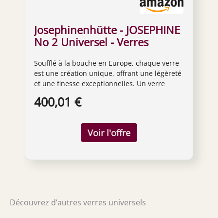
Josephinenhütte - JOSEPHINE
No 2 Universel - Verres
universels - Soufflé à la main -
Soufflé à la bouche en Europe, chaque verre
Coffret de 6 verres
est une création unique, offrant une légèreté
et une finesse exceptionnelles. Un verre
universel, qui permet au vin blanc, au vin
400,01 €
rouge et même à la bière de s’épanouir de
façon optimale. Verre à vin en cristal sans
plomb - Hauteur 24 cm, Diamètre 8,6 cm Peut
être lavé en machine, mais un lavage à la
main est conseillé. Utilisez idéalement un
chiffon 100 % lin pour le polissage.
Découvrez d’autres verres universels