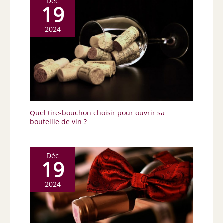
Déc
19
2024
Quel tire-bouchon choisir pour ouvrir sa
bouteille de vin ?
Déc
19
2024