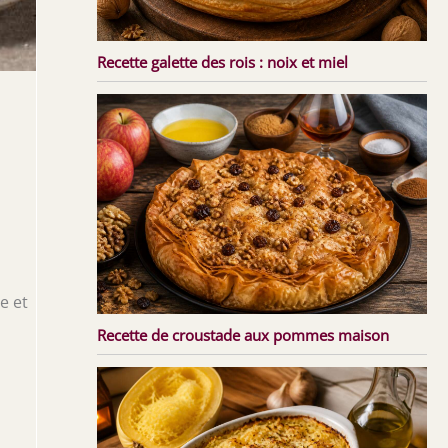
Recette galette des rois : noix et miel
e et
Recette de croustade aux pommes maison