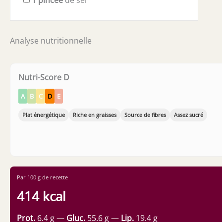
Analyse nutritionnelle
Nutri-Score D
A
B
C
D
E
Plat énergétique
Riche en graisses
Source de fibres
Assez sucré
Par 100 g de recette
414 kcal
Prot.
6.4 g —
Gluc.
55.6 g —
Lip.
19.4 g