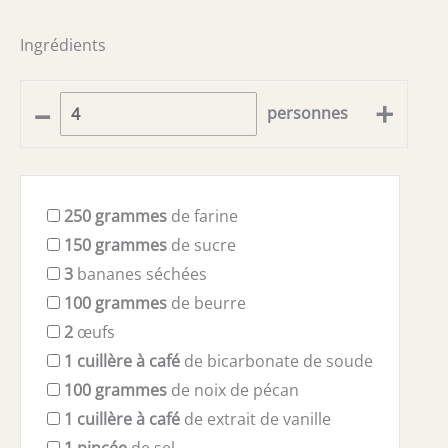
Ingrédients
–
+
personnes
250
grammes
de farine
150
grammes
de sucre
3
bananes séchées
100
grammes
de beurre
2
œufs
1
cuillère à café
de bicarbonate de soude
100
grammes
de noix de pécan
1
cuillère à café
de extrait de vanille
1
pincée
de sel