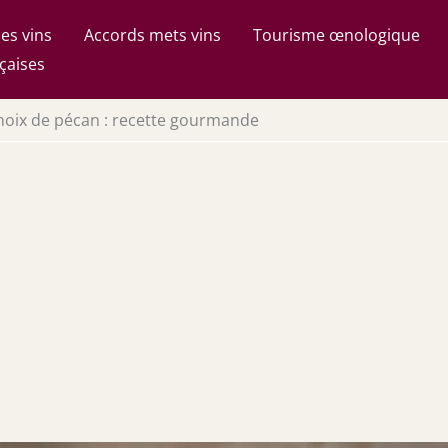
es vins
Accords mets vins
Tourisme œnologique
çaises
oix de pécan : recette gourmande