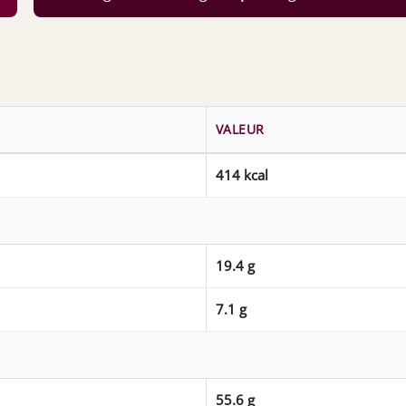
VALEUR
414 kcal
19.4 g
7.1 g
55.6 g