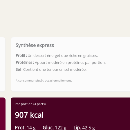
Synthèse express
Profil :
Un dessert énergétique riche en graisses.
Protéines :
Apport modéré en protéines par portion.
Sel :
Contient une teneur en sel modérée.
À consommer plutôt occasionnellement.
Par portion (4 parts)
907 kcal
Prot.
14 g —
Gluc.
122 g —
Lip.
42.5 g