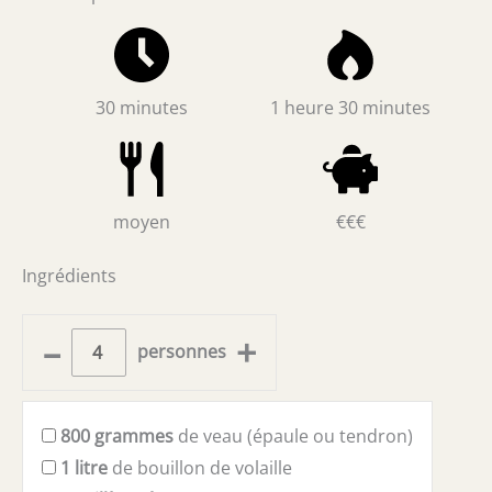
30 minutes
1 heure 30 minutes
moyen
€€€
Ingrédients
–
+
personnes
800
grammes
de veau (épaule ou tendron)
1
litre
de bouillon de volaille