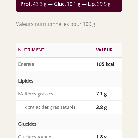
Prot.
43.3 g —
Gluc.
10.1 g —
Lip.
39.5 g
Valeurs nutritionnelles pour 100 g
NUTRIMENT
VALEUR
Énergie
105 kcal
Lipides
Matières grasses
7.1 g
dont acides gras saturés
3.8 g
Glucides
Glucides totaux
1.8 g