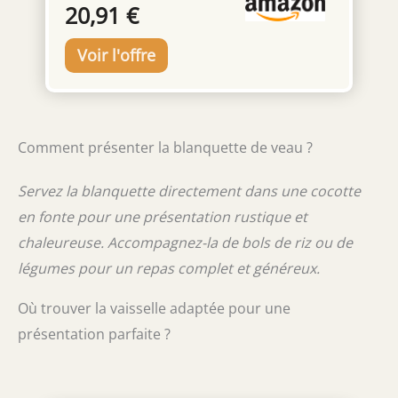
20,91 €
votre jus avec ou sans pulpe DOUBLE SENS
DE ROTATION : les 2 sens de rotation du
cône garantissent une quantité de jus plus
conséquente PRATIQUE : grâce à son
couvercle de protection, votre presse
agrumes est toujours propre Réparabilité 15
ans, Garantie 2 ans
Comment présenter la blanquette de veau ?
Servez la blanquette directement dans une cocotte
en fonte pour une présentation rustique et
chaleureuse. Accompagnez-la de bols de riz ou de
légumes pour un repas complet et généreux.
Où trouver la vaisselle adaptée pour une
présentation parfaite ?