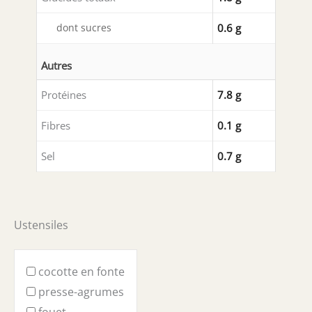
dont sucres
0.6 g
Autres
Protéines
7.8 g
Fibres
0.1 g
Sel
0.7 g
Ustensiles
cocotte en fonte
presse-agrumes