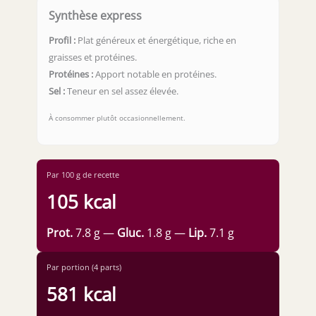
Synthèse express
Profil :
Plat généreux et énergétique, riche en
graisses et protéines.
Protéines :
Apport notable en protéines.
Sel :
Teneur en sel assez élevée.
À consommer plutôt occasionnellement.
Par 100 g de recette
105 kcal
Prot.
7.8 g —
Gluc.
1.8 g —
Lip.
7.1 g
Par portion (4 parts)
581 kcal