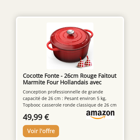
Cocotte Fonte - 26cm Rouge Faitout
Marmite Four Hollandais avec
Couvercle, Topbooc 5L Dutch Oven
Conception professionnelle de grande
Émaillée Compatible Induction,
capacité de 26 cm : Pesant environ 5 kg,
Gaz, Four, Casserole pour Braiser
Topbooc casserole ronde classique de 26 cm
Ragoûts Rôtir Pain
de diamètre et de profondeur appropriée
49,99 €
répond aux besoins d'une famille de 3 à 5
personnes. Elle convient pour mijoter, faire
sauter, griller et autres modes de cuisson.
Une couche d'émail recouvre la paroi