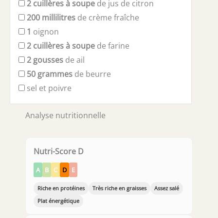
2
cuillères à soupe
de jus de citron
200
millilitres
de crème fraîche
1
oignon
2
cuillères à soupe
de farine
2
gousses
de ail
50
grammes
de beurre
sel et poivre
Analyse nutritionnelle
Nutri-Score D
A
B
C
D
E
Riche en protéines
Très riche en graisses
Assez salé
Plat énergétique