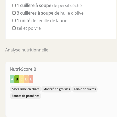
1
cuillère à soupe
de persil séché
3
cuillères à soupe
de huile d’olive
1
unité
de feuille de laurier
sel et poivre
Analyse nutritionnelle
Nutri-Score B
A
B
C
D
E
Assez riche en fibres
Modéré en graisses
Faible en sucres
Source de protéines