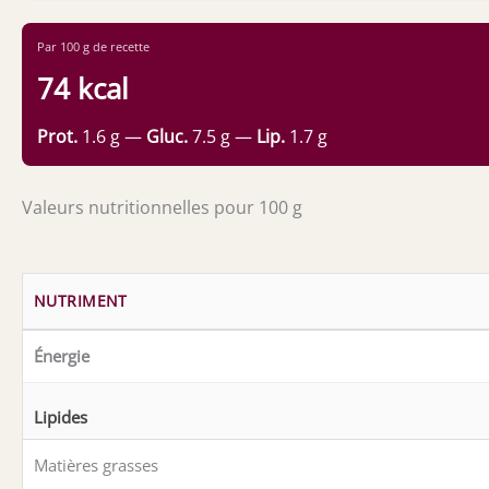
Par 100 g de recette
74 kcal
Prot.
1.6 g —
Gluc.
7.5 g —
Lip.
1.7 g
Valeurs nutritionnelles pour 100 g
NUTRIMENT
Énergie
Lipides
Matières grasses