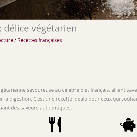
 délice végétarien
ecture
/
Recettes françaises
étarienne savoureuse au célèbre plat français, alliant sav
 la digestion. C’est une recette idéale pour ceux qui souha
ciant des saveurs authentiques.