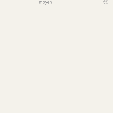
moyen
€€