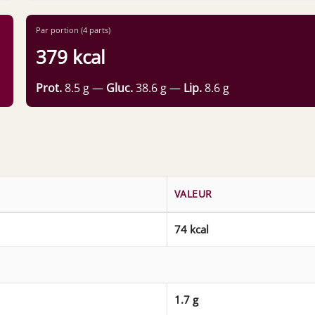
Par portion (4 parts)
379 kcal
Prot.
8.5 g —
Gluc.
38.6 g —
Lip.
8.6 g
VALEUR
74 kcal
1.7 g