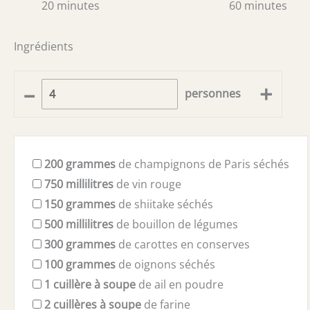
20 minutes
60 minutes
Ingrédients
–
+
personnes
200
grammes
de champignons de Paris séchés
750
millilitres
de vin rouge
150
grammes
de shiitake séchés
500
millilitres
de bouillon de légumes
300
grammes
de carottes en conserves
100
grammes
de oignons séchés
1
cuillère à soupe
de ail en poudre
2
cuillères à soupe
de farine