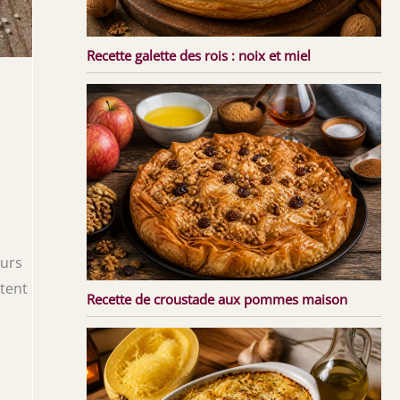
Recette galette des rois : noix et miel
eurs
itent
Recette de croustade aux pommes maison