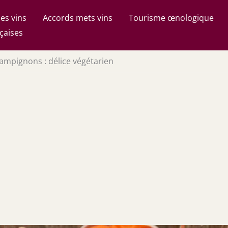
es vins
Accords mets vins
Tourisme œnologique
çaises
mpignons : délice végétarien