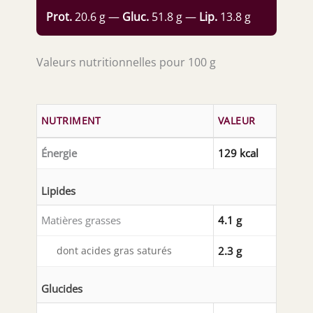
Prot.
20.6 g —
Gluc.
51.8 g —
Lip.
13.8 g
Valeurs nutritionnelles pour 100 g
NUTRIMENT
VALEUR
Énergie
129 kcal
Lipides
Matières grasses
4.1 g
dont acides gras saturés
2.3 g
Glucides