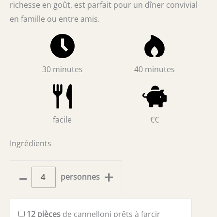
richesse en goût, est parfait pour un dîner convivial
en famille ou entre amis.
30 minutes
40 minutes
facile
€€
Ingrédients
–
+
personnes
12
pièces
de cannelloni prêts à farcir