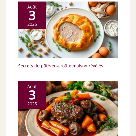
Août
3
2025
Secrets du pâté-en-croûte maison révélés
Août
3
2025