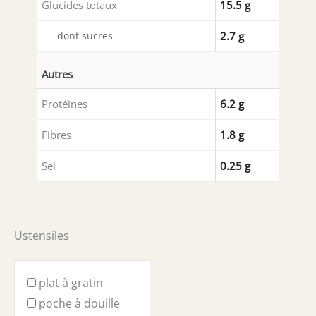
Glucides totaux
15.5 g
dont sucres
2.7 g
Autres
Protéines
6.2 g
Fibres
1.8 g
Sel
0.25 g
Ustensiles
plat à gratin
poche à douille