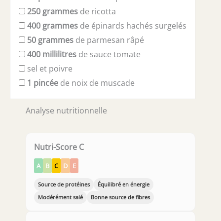
250
grammes
de ricotta
400
grammes
de épinards hachés surgelés
50
grammes
de parmesan râpé
400
millilitres
de sauce tomate
sel et poivre
1
pincée
de noix de muscade
Analyse nutritionnelle
Nutri-Score C
A
B
C
D
E
Source de protéines
Équilibré en énergie
Modérément salé
Bonne source de fibres