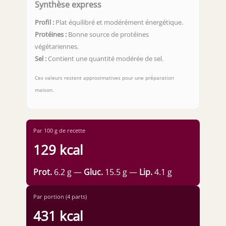
Synthèse express
Profil :
Plat équilibré et modérément énergétique.
Protéines :
Bonne source de protéines
végétariennes.
Sel :
Contient une quantité modérée de sel.
Ces valeurs restent approximatives pour une préparation
maison.
Par 100 g de recette
129 kcal
Prot.
6.2 g —
Gluc.
15.5 g —
Lip.
4.1 g
Par portion (4 parts)
431 kcal