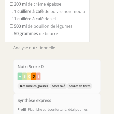
200
ml
de crème épaisse
1
cuillère à café
de poivre noir moulu
1
cuillère à café
de sel
500
ml
de bouillon de légumes
50
grammes
de beurre
Analyse nutritionnelle
Nutri-Score D
A
B
C
D
E
Très riche en graisses
Assez salé
Source de fibres
Synthèse express
Profil :
Plat riche et réconfortant, idéal pour les