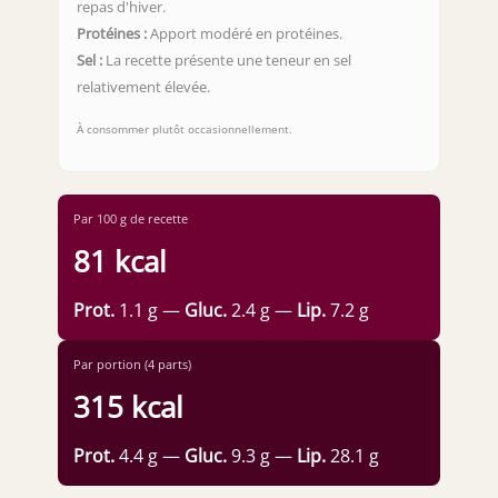
repas d'hiver.
Protéines :
Apport modéré en protéines.
Sel :
La recette présente une teneur en sel
relativement élevée.
À consommer plutôt occasionnellement.
Par 100 g de recette
81 kcal
Prot.
1.1 g —
Gluc.
2.4 g —
Lip.
7.2 g
Par portion (4 parts)
315 kcal
Prot.
4.4 g —
Gluc.
9.3 g —
Lip.
28.1 g