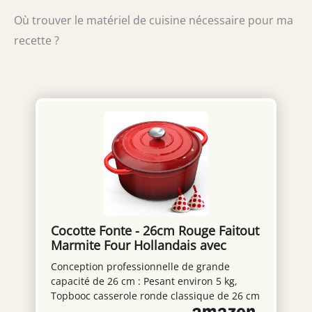
Où trouver le matériel de cuisine nécessaire pour ma
recette ?
Cocotte Fonte - 26cm Rouge Faitout
Marmite Four Hollandais avec
Couvercle, Topbooc 5L Dutch Oven
Conception professionnelle de grande
Émaillée Compatible Induction,
capacité de 26 cm : Pesant environ 5 kg,
Gaz, Four, Casserole pour Braiser
Topbooc casserole ronde classique de 26 cm
Ragoûts Rôtir Pain
de diamètre et de profondeur appropriée