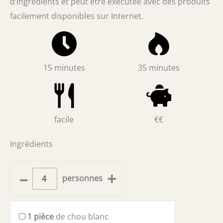
d’ingrédients et peut être exécutée avec des produits
facilement disponibles sur Internet.
15 minutes
35 minutes
facile
€€
Ingrédients
–
+
personnes
1
pièce
de chou blanc