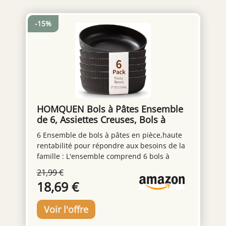
-15%
HOMQUEN Bols à Pâtes Ensemble
de 6, Assiettes Creuses, Bols à
Salade de 1100 ml Bols à Soupe
6 Ensemble de bols à pâtes en pièce,haute
Noir, Grands Bols de Service Pour
rentabilité pour répondre aux besoins de la
Pâtes, Bols en Plastique
famille : L'ensemble comprend 6 bols à
Incassables, Lavable au Lave-
pâtes,avec une quantité suffisante pour
Vaisselle(Noir)
21,99 €
répondre aux besoins des repas quotidiens
18,69 €
de la famille ou pour divertir les invités.Il
n'est pas nécessaire d'acheter plusieurs
assiettes séparément,un guichet unique
pour vos besoins de vaisselle, plus rentable.