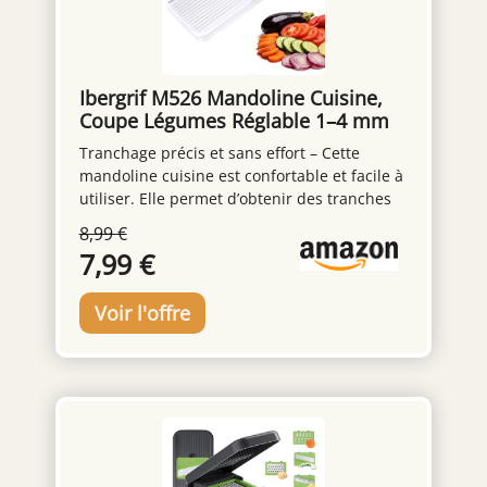
de la lumière dans un endroit frais et sec.
Ibergrif M526 Mandoline Cuisine,
Coupe Légumes Réglable 1–4 mm
Tranchage précis et sans effort – Cette
mandoline cuisine est confortable et facile à
utiliser. Elle permet d’obtenir des tranches
fines, nettes et régulières avec un minimum
8,99 €
d’effort. Que vous soyez débutant ou
7,99 €
cuisinier expérimenté, elle est simple et
intuitive à prendre en main Épaisseur
réglable 1–4 mm – Cette mandoline
multifonctions dispose de trois réglages
d’épaisseur pour répondre à différents
besoins. Choisissez des tranches fines (1
mm), moyennes (2 mm) ou épaisses (4 mm)
selon les ingrédients et les recettes. Afin de
s’adapter à différents ingrédients et types de
préparation, pour une préparation plus