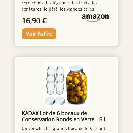
cornichons, les légumes, les fruits, les
confitures, le pâté, les viandes et les
aliments gras, le vide peut être conservé
16,90 €
longtemps dans les bocaux grâce au crochet
robuste et au sceau de qualité La durée de
vie moyenne des aliments emballés sous
vide varie de 3 à 6 ans Pour un usage
domestique et professionnel, des joints de
remplacement pour bocaux domestiques
sont disponibles auprès des revendeurs
tescoma Fabriqué en Allemagne
KADAX Lot de 6 bocaux de
Conservation Ronds en Verre - 5 l -
À insérer avec Couvercle à Visser -
Universels : les grands bocaux de 5 L sont
pour Confiture, Conserve,