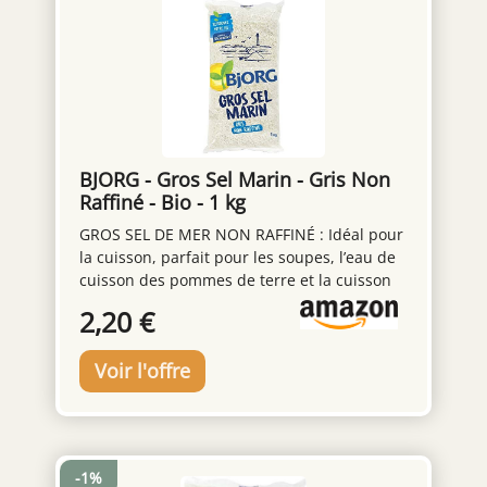
BJORG - Gros Sel Marin - Gris Non
Raffiné - Bio - 1 kg
GROS SEL DE MER NON RAFFINÉ : Idéal pour
la cuisson, parfait pour les soupes, l’eau de
cuisson des pommes de terre et la cuisson
en croûtes GROS SEL ALIMENTAIRE NATUREL
2,20 €
: Non lavé et non raffiné, ce qui lui confère
une couleur grise caractéristique et une
richesse en minéraux PARFUMÉ PAR LES
ALGUES MARINES : Apporte une saveur
délicate à vos aliments, enrichissant vos
plats d’un goût authentique PROVENANCE
EXCLUSIVE : Gros sel marin provenant des
-1%
marais salants de l'Île de Noirmoutier,