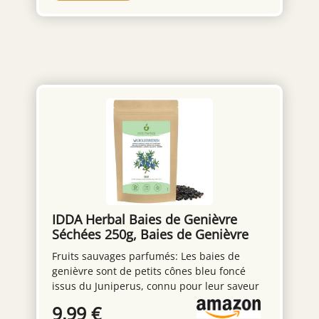
minéraux PARFUMÉ PAR LES ALGUES
MARINES : Apporte une saveur délicate à vos
aliments, enrichissant vos plats d’un goût
authentique PROVENANCE EXCLUSIVE : Gros
sel marin provenant des marais salants de
l'Île de Noirmoutier, reconnu pour sa qualité
et son terroir BIO ET VÉGÉTALE DEPUIS
TOUJOURS : Pionnière du bio grand public
depuis 1988, Bjorg propose des alternatives
végétales et gourmandes aux aliments
traditionnels, pour vous régaler tout en
augmentant la part de végétal dans vos
repas
IDDA Herbal Baies de Genièvre
Séchées 250g, Baies de Genièvre
Entières, sans Sucre Ajouté
Fruits sauvages parfumés: Les baies de
genièvre sont de petits cônes bleu foncé
issus du Juniperus, connu pour leur saveur
prononcée de pin avec de légères notes
9,99 €
poivrées. Traditionnellement utilisées en