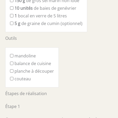
150
g
de gros sel marin non iodé
10
unités
de baies de genévrier
1
bocal en verre de 5 litres
5
g
de graine de cumin (optionnel)
Outils
mandoline
balance de cuisine
planche à découper
couteau
Étapes de réalisation
Étape 1