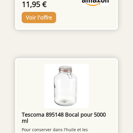
11,95 €
sous un contrôle de qualité strict pour
parfaitement à la viande, aux sauces et aux
assurer la fraîcheur, l'arôme et la cohérence
plats mijotés. Un goût authentique et
de chaque lot.
naturel à découvrir. Baies entières de
qualité supérieure, au goût boisé et
légèrement poivré – idéales pour des
recettes savoureuses. Séchées
naturellement sans additifs ni conservateurs
– pour un arôme authentique. Récoltées et
emballées à la main pour préserver leurs
huiles essentielles et leur caractère
aromatique. Parfaites dans les marinades,
plats mijotés, choucroutes ou recettes
traditionnelles. Idéales aussi pour
aromatiser vinaigres, alcools ou créer vos
propres mélanges d’épices.
Tescoma 895148 Bocal pour 5000
ml
Pour conserver dans l'huile et les