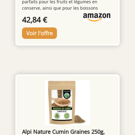
parfaits pour les fruits et légumes en
Conserve, etc. - Blanc
conserve, ainsi que pour les boissons
alcoolisées. Nos bocaux en verre avec
42,84 €
couvercles à visser ont également fait leurs
preuves pour remplir des concombres et
préparer des jus, des liqueurs de fruits et
des confitures. Résistant : les bocaux pour
boissons sont fabriqués avec un verre épais.
Ils sont donc résistants aux dommages et
aux températures élevées. Le verre
n'absorbe pas les odeurs, de sorte que les
bocaux ronds avec couvercle peuvent être
utilisés plusieurs fois dans différents
produits. Sans danger pour les aliments :
nos grands bocaux de liqueurs sont sans
danger pour les aliments et sans danger
pour la santé. Les bocaux avec couvercles
filetés sont faciles à nettoyer et passent au
lave-vaisselle. Esthétique : les grands
bocaux avec couvercles à visser de 5000 ml
ont un motif de fruits pressés qui les
Alpi Nature Cumin Graines 250g,
distingue des autres bocaux à vis. Grâce au