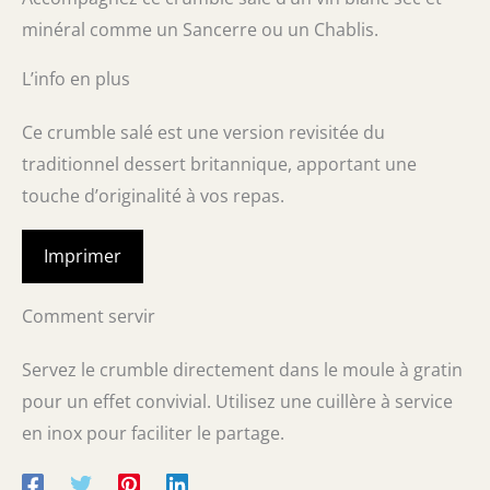
minéral comme un Sancerre ou un Chablis.
L’info en plus
Ce crumble salé est une version revisitée du
traditionnel dessert britannique, apportant une
touche d’originalité à vos repas.
Imprimer
Comment servir
Servez le crumble directement dans le moule à gratin
pour un effet convivial. Utilisez une cuillère à service
en inox pour faciliter le partage.