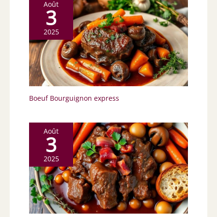
Août
3
2025
Boeuf Bourguignon express
Août
3
2025