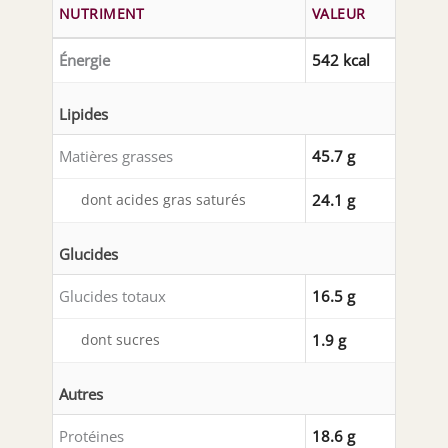
NUTRIMENT
VALEUR
Énergie
542 kcal
Lipides
Matières grasses
45.7 g
dont acides gras saturés
24.1 g
Glucides
Glucides totaux
16.5 g
dont sucres
1.9 g
Autres
Protéines
18.6 g