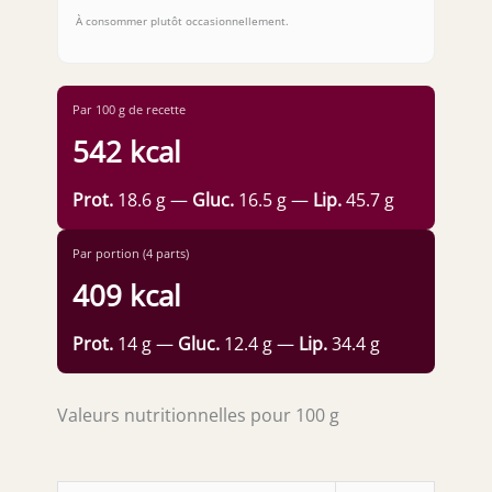
À consommer plutôt occasionnellement.
Par 100 g de recette
542 kcal
Prot.
18.6 g —
Gluc.
16.5 g —
Lip.
45.7 g
Par portion (4 parts)
409 kcal
Prot.
14 g —
Gluc.
12.4 g —
Lip.
34.4 g
Valeurs nutritionnelles pour 100 g