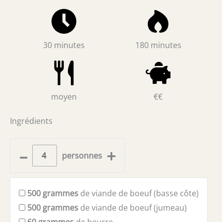
30 minutes
180 minutes
moyen
€€
Ingrédients
–
+
personnes
500
grammes
de viande de boeuf (basse côte)
500
grammes
de viande de boeuf (jumeau)