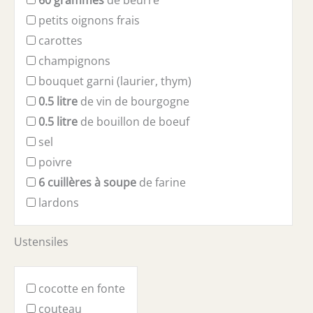
60
grammes
de beurre
petits oignons frais
carottes
champignons
bouquet garni (laurier, thym)
0.5
litre
de vin de bourgogne
0.5
litre
de bouillon de boeuf
sel
poivre
6
cuillères à soupe
de farine
lardons
Ustensiles
cocotte en fonte
couteau