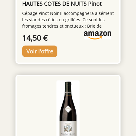
HAUTES COTES DE NUITS Pinot
Noir
Cépage Pinot Noir Il accompagnera aisément
les viandes rôties ou grillées. Ce sont les
fromages tendres et onctueux : Brie de
Meaux, Gorgonzola, ou Brillat-Savarin qui lui
14,50 €
feront honneur Jolie robe rubis profond. Au
nez, ce vin laisse exhaler des notes
végétales et florales. En bouche, belle
densité, vin sphérique. Une finale avec des
tannins structurés A déguster dès à présent
pour préserver sa fraicheur Servir à environ
16°C