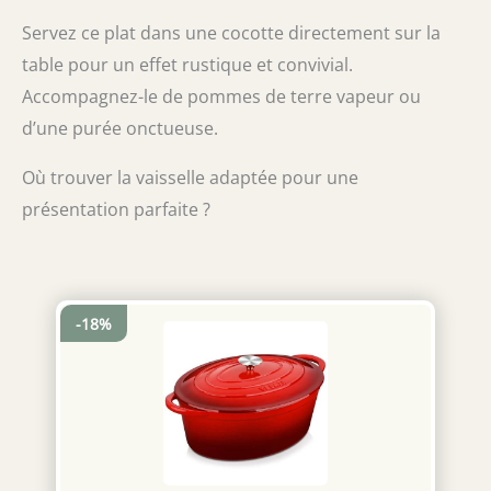
avec de la laine d'acier. Excellent choix pour
réaliser une multitude de recettes, telles
un cadeau : Topbooc casserole émaillée aux
que des ragoûts, des plats rôtis, des pâtes,
Servez ce plat dans une cocotte directement sur la
couleurs magnifiques est à la fois un
des currys de légumes et bien plus
table pour un effet rustique et convivial.
ustensile de cuisine et une décoration de
RECETTES DISPONIBLES: de nombreuses
table. C'est un cadeau pratique et de bon
Accompagnez-le de pommes de terre vapeur ou
recettes savoureuses disponibles en
goût pour votre famille et vos amis.
scannant le QR code sur l'emballage
d’une purée onctueuse.
Où trouver la vaisselle adaptée pour une
présentation parfaite ?
-18%