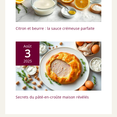
Citron et beurre : la sauce crémeuse parfaite
Août
3
2025
Secrets du pâté-en-croûte maison révélés