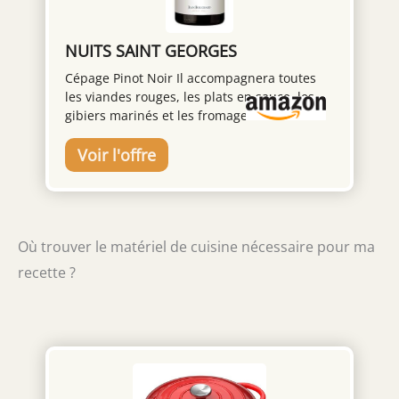
NUITS SAINT GEORGES
Cépage Pinot Noir Il accompagnera toutes
les viandes rouges, les plats en sauce, les
gibiers marinés et les fromages relevés.
Belle robe couleur rubis nuancée framboise.
Nez racé et élégant qui possède une vrai
complexité et de la finesse. Bouche dominée
par la framboise avec des notes giboyeuses
discrètes et de venaison. Vin aérien. Temps
de garde : De 5 à 7 ans. Servir entre 14 et
Où trouver le matériel de cuisine nécessaire pour ma
16°C.
recette ?