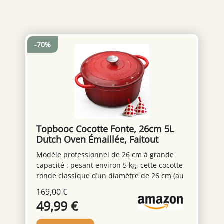
-70%
Topbooc Cocotte Fonte, 26cm 5L
Dutch Oven Émaillée, Faitout
Marmite Rouge
Modèle professionnel de 26 cm à grande
capacité : pesant environ 5 kg, cette cocotte
ronde classique d’un diamètre de 26 cm (au
niveau de l’ouverture) et d’une profondeur
169,00 €
adaptée répond aux besoins d’une famille
49,99 €
de 4 à 6 personnes. Elle convient à la
cuisson à l’étouffée, à la friture, à la cuisson