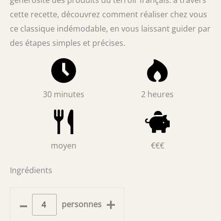
générosité des produits du terroir français. à travers
cette recette, découvrez comment réaliser chez vous
ce classique indémodable, en vous laissant guider par
des étapes simples et précises.
30 minutes
2 heures
moyen
€€€
Ingrédients
–
+
personnes