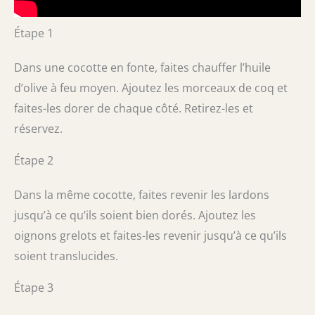
Étape 1
Dans une cocotte en fonte, faites chauffer l’huile
d’olive à feu moyen. Ajoutez les morceaux de coq et
faites-les dorer de chaque côté. Retirez-les et
réservez.
Étape 2
Dans la même cocotte, faites revenir les lardons
jusqu’à ce qu’ils soient bien dorés. Ajoutez les
oignons grelots et faites-les revenir jusqu’à ce qu’ils
soient translucides.
Étape 3