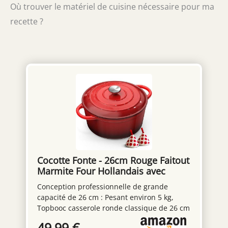
Où trouver le matériel de cuisine nécessaire pour ma
recette ?
Cocotte Fonte - 26cm Rouge Faitout
Marmite Four Hollandais avec
Couvercle, Topbooc 5L Dutch Oven
Conception professionnelle de grande
Émaillée Compatible Induction,
capacité de 26 cm : Pesant environ 5 kg,
Gaz, Four, Casserole pour Braiser
Topbooc casserole ronde classique de 26 cm
Ragoûts Rôtir Pain
de diamètre et de profondeur appropriée
49,99 €