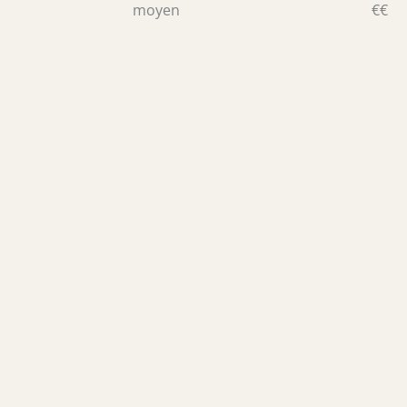
moyen
€€