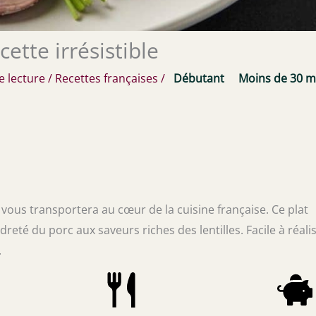
cette irrésistible
e lecture
/
Recettes françaises
/
Débutant
Moins de 30 m
 vous transportera au cœur de la cuisine française. Ce plat
reté du porc aux saveurs riches des lentilles. Facile à réalise
.