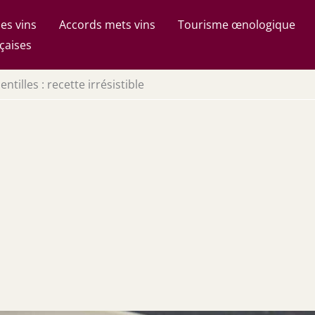
es vins
Accords mets vins
Tourisme œnologique
çaises
ntilles : recette irrésistible