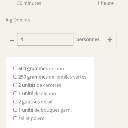
30 minutes
1 heure
Ingrédients
–
+
personnes
600
grammes
de porc
250
grammes
de lentilles vertes
2
unités
de carottes
1
unité
de oignon
2
gousses
de ail
1
unité
de bouquet garni
sel et poivre