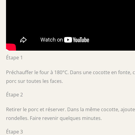
Étape 1
Préchauffer le four à 180°C. Dans une cocotte en fonte, ch
porc sur toutes les faces.
Étape 2
Retirer le porc et réserver. Dans la même cocotte, ajouter
rondelles. Faire revenir quelques minutes.
Étape 3