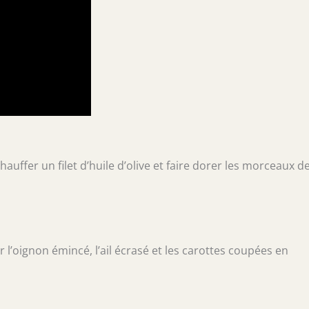
auffer un filet d’huile d’olive et faire dorer les morceaux d
 l’oignon émincé, l’ail écrasé et les carottes coupées en