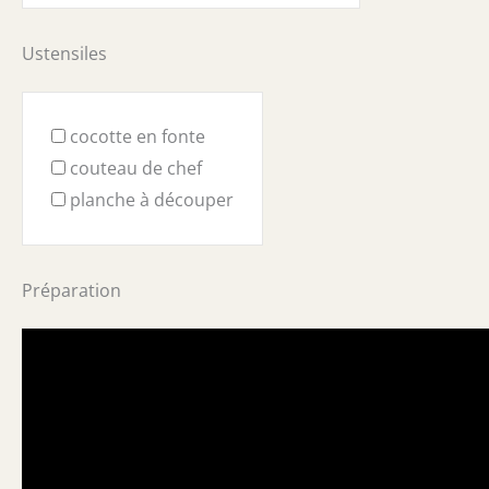
Ustensiles
cocotte en fonte
couteau de chef
planche à découper
Préparation