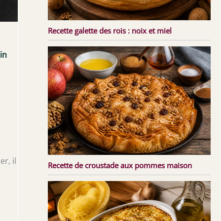
Recette galette des rois : noix et miel
in
r, il
Recette de croustade aux pommes maison