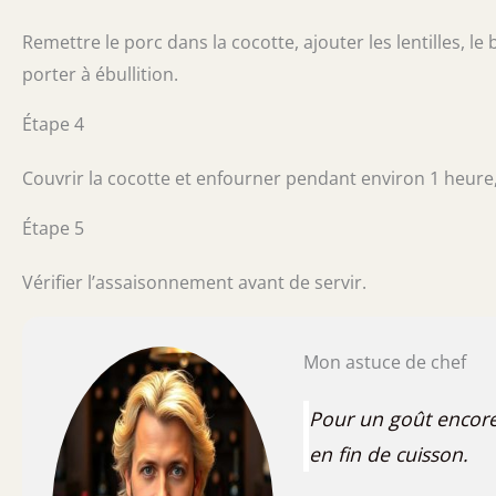
Remettre le porc dans la cocotte, ajouter les lentilles, le
porter à ébullition.
Étape 4
Couvrir la cocotte et enfourner pendant environ 1 heure, j
Étape 5
Vérifier l’assaisonnement avant de servir.
Mon astuce de chef
Pour un goût encore 
en fin de cuisson.