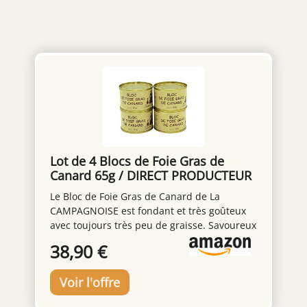
Lot de 4 Blocs de Foie Gras de
Canard 65g / DIRECT PRODUCTEUR
SUD OUEST
Le Bloc de Foie Gras de Canard de La
CAMPAGNOISE est fondant et très goûteux
avec toujours très peu de graisse. Savoureux
et fondant en bouche, tout le monde va
38,90 €
certainement apprécier. qualité artisanale
sans colorants Ingrédients Foie gras de
canard (origine France), eau, sel, poivre.
DDM (date de durabilité minimale) : 4 ans