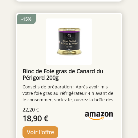
-15%
Bloc de Foie gras de Canard du
Périgord 200g
Conseils de préparation : Après avoir mis
votre foie gras au réfrigérateur 4 h avant de
le consommer, sortez le, ouvrez la boîte des
deux côtés, en ne retirant qu'un seul
22,20 €
couvercle. Servez vous de l'autre pour
18,90 €
pousser le foie gras. Attendez une quinzaine
de minutes, puis tranchez à l'aide d'un fil à
foie gras, ou d'un couteau à la lame bien