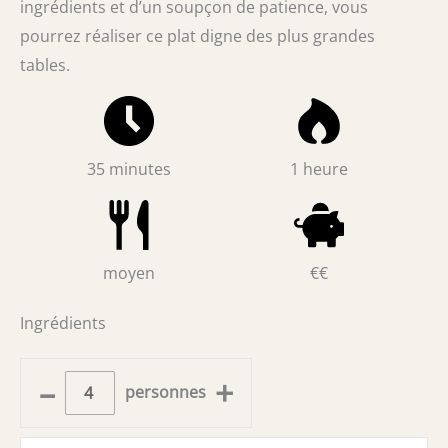
ingrédients et d’un soupçon de patience, vous
pourrez réaliser ce plat digne des plus grandes
tables.
35 minutes
1 heure
moyen
€€
Ingrédients
–
+
personnes