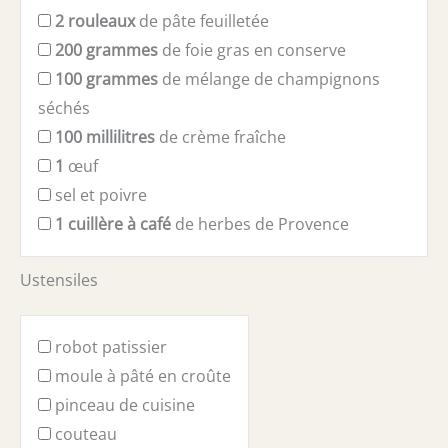
2
rouleaux
de pâte feuilletée
200
grammes
de foie gras en conserve
100
grammes
de mélange de champignons
séchés
100
millilitres
de crème fraîche
1
œuf
sel et poivre
1
cuillère à café
de herbes de Provence
Ustensiles
robot patissier
moule à pâté en croûte
pinceau de cuisine
couteau