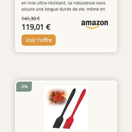
en inox ultra-résistant, sa robustesse vous
assure une longue durée de vie, même en
usage intensif. INNOVATION AIR SYSTEM : Le
141,30 €
premier moule GEOFORME dépliable avec
119,01 €
charnières intégrées De Buyer est une
innovation qui vous change la vie et facilite
la préparation de vos cakes salés ou sucrés,
de vos pâtés en croûte ou encore pains
d'épices. SANS PFAS : Ce moule est sans
PFAS, vous n'avez donc aucun souci à vous
faire concernant les substances nocives.
PRATIQUE : Sa conception tout-en-un
présente de très nombreux avantages : il est
non-démontable, ainsi aucun risque
-5%
d'égarement de pièces. Il est également doté
de bords plats, qui vous permettra de
border la pâte des pâtés en croûte.
ENTRETIEN : Passe au lave-vaisselle.