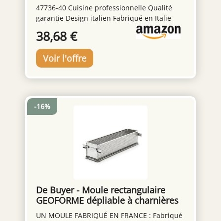
Zuccie sont certifiés CE/ROHS. Si vous
47736-40 Cuisine professionnelle Qualité
achetez notre produit, nous vous fournirons
garantie Design italien Fabriqué en Italie
1 mois de retour gratuit et 3 ans de garantie,
38,68 €
vous rencontrez des problèmes de qualité
ou d'utilisation à l'avenir, vous pouvez
contacter notre service clientèle à tout
moment.
-16%
De Buyer - Moule rectangulaire
GEOFORME dépliable à charnières
en inox perforé - 35 x 7 x 7,5 cm -,
UN MOULE FABRIQUÉ EN FRANCE : Fabriqué
Gris