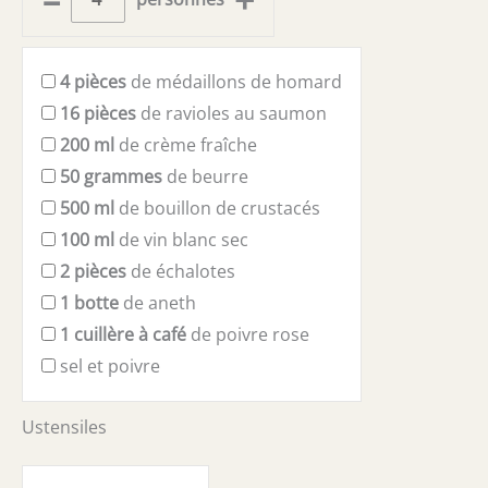
4
pièces
de médaillons de homard
16
pièces
de ravioles au saumon
200
ml
de crème fraîche
50
grammes
de beurre
500
ml
de bouillon de crustacés
100
ml
de vin blanc sec
2
pièces
de échalotes
1
botte
de aneth
1
cuillère à café
de poivre rose
sel et poivre
Ustensiles