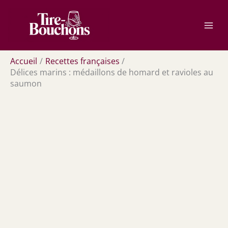
Aller
Rechercher
au
contenu
Accueil
Recettes françaises
Délices marins : médaillons de homard et ravioles au
saumon