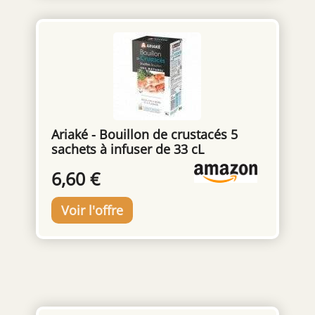
prête à être offerte. Cadeau parfait pour
hydrogénée, purée de tomate (3,9 %),
vous-même ou la famille, maman, femme,
paprika (2,9 %), crevettes (2,4 %), oignon (2,3
fille, sœur, amis ou petite amie sur la Saint-
%), amidon, extrait de crevettes (0,7 %),
Valentin, anniversaires, Noël, fête des
extrait de homard). (0,6 %). Poivre, arômes,
mères, graduation, anniversaires, mariages
extrait de levure, racine de persil. Il peut
ou autres cadeaux de jour spécial.
contenir des poissons et des crustacés. De
l'agriculture durable La prochaine fois que
vous cuisinez des fruits de mer, essayez
d'ajouter Knorr Caldo de Marisco. Fabriqué
Ariaké - Bouillon de crustacés 5
avec des ingrédients de haute qualité, ce
sachets à infuser de 33 cL
bouillon permettra d'améliorer la saveur
naturelle de vos ingrédients frais. La base
6,60 €
de la recette est une combinaison d'épices,
d'herbes, de graisse végétale, de légumes et
de sel. Rendez vos recettes encore plus
délicieuses avec Knorr Caldo de Marisco !