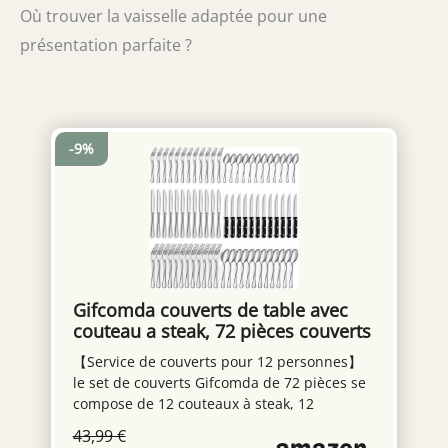
Où trouver la vaisselle adaptée pour une
présentation parfaite ?
-9%
Gifcomda couverts de table avec
couteau a steak, 72 pièces couverts
pour 12 personnes, couvert en
【Service de couverts pour 12 personnes】
argent comprenant cuillère,
le set de couverts Gifcomda de 72 pièces se
couteau, fourchette, lave-vaisselle
compose de 12 couteaux à steak, 12
couteaux de table, 12 fourchettes de table,
43,99 €
12 fourchettes à thé, 12 cuillères à soupe, 12