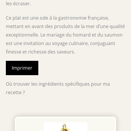
les écraser.
Ce plat est une ode à la gastronomie française,
mettant en avant des produits de la mer d’une qualité
exceptionnelle. Le mariage du homard et du saumon
est une invitation au voyage culinaire, conjuguant
finesse et richesse des saveurs.
Imprimer
Où trouver les ingrédients spécifiques pour ma
recette ?