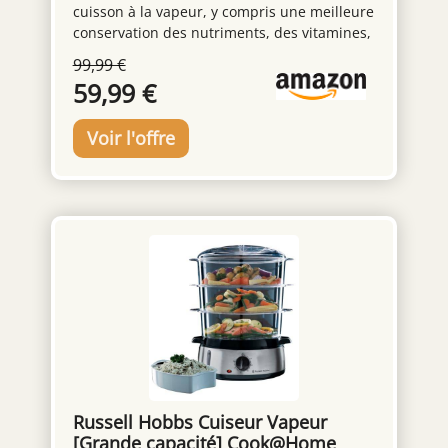
cuisson à la vapeur, y compris une meilleure
conservation des nutriments, des vitamines,
de la texture et du goût, pour des repas
99,99 €
délicieux en toute simplicité LONGUE DURÉE
59,99 €
DE VIE : Cuiseur vapeur avec bols en acier
inoxydable très résistant GAIN DE PLACE :
Bols empilables sur la base pour un
rangement compact qui permet
d'économiser de l'espace GRANDE CAPACITÉ
: 2 bols d'une capacité suffisante pour cuire
un repas complet en une seule fois
FONCTIONS INTELLIGENTES : Minuterie de
60 minutes avec arrêt automatique,
remplissage externe de l'eau et niveau d'eau
visible FACILE À NETTOYER : les bols, le bol à
riz, le couvercle et le bac à jus passent au
lave-vaisselle REPARABILITE 15 ANS AU JUSTE
PRIX : engagement de réparabilité 15 ans au
juste prix grâce à notre réseau de 6200
réparateurs dans le monde, pour contribuer
Russell Hobbs Cuiseur Vapeur
à la protection de l’environnement et à la
[Grande capacité] Cook@Home