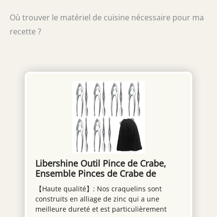
Où trouver le matériel de cuisine nécessaire pour ma
recette ?
Libershine Outil Pince de Crabe,
Ensemble Pinces de Crabe de
Homard, Un Ensemble de 13 Outils
【Haute qualité】: Nos craquelins sont
pour Fruits De Mer avec
construits en alliage de zinc qui a une
Fourchettes en Acier Inoxydable Et
meilleure dureté et est particulièrement
Craquelins de Homard en Alliage