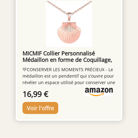
MICMIF Collier Personnalisé
Médaillon en forme de Coquillage,
Acier inoxydable Pendentif
💛CONSERVER LES MOMENTS PRÉCIEUX - Le
Coquillage Porte Photo Médaillon
médaillon est un pendentif qui s'ouvre pour
pour 2 Photo avec Chaîne 50cm
révéler un espace utilisé pour conserver une
Bijoux pour Femme Filles
photographie. Ce collier médaillon en forme
16,99 €
de coquille comprend deux fenêtres
intérieures pouvant contenir deux photos,
ce qui vous permet de garder vos précieux
souvenirs et vos êtres chers près de votre
cœur. 💛COLLIER PHOTO COQUILLAGE - Le
médaillon a la forme d'un charmant
coquillage, style été et plage. Le concept du