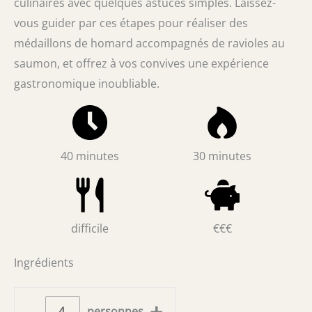
culinaires avec quelques astuces simples. Laissez-
vous guider par ces étapes pour réaliser des
médaillons de homard accompagnés de ravioles au
saumon, et offrez à vos convives une expérience
gastronomique inoubliable.
40 minutes
30 minutes
difficile
€€€
Ingrédients
–
+
personnes