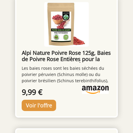
Alpi Nature Poivre Rose 125g, Baies
de Poivre Rose Entières pour la
Cuisine et Mélanges d'Épices
Les baies roses sont les baies séchées du
poivrier péruvien (Schinus molle) ou du
poivrier brésilien (Schinus terebinthifolius),
tous deux de la famille des anacardiers.
9,99 €
Leur saveur douce et légèrement épicée
rappelle celle du poivre noir, avec un
arrière-goût fruité et légèrement citronné.
Utilisation multiple: Les grains de poivre
rose ajoutent une douceur subtile et un
arôme fruité aux plats et peuvent être
utilisés pour assaisonner les viandes, les