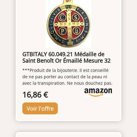
GTBITALY 60.049.21 Médaille de
Saint Benoît Or Émaillé Mesure 32
mm avec Anneau prêtre Exorcisme
***Produit de la bijouterie. Il est conseillé
Soeur Église sacrificatrice Sainte
de ne pas porter au contact de la peau ni
avec la transpiration. Ne nous douchez pas.
*** Médaille émaillée à la main
16,86 €
artisanalement Avec détails 100 % fabriqués
en Italie